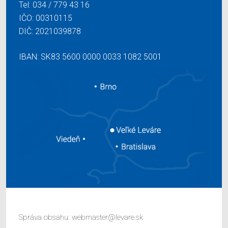
Tel:
034 / 779 43 16
IČO: 00310115
DIČ: 2021039878
IBAN: SK83 5600 0000 0033 1082 5001
Správa obsahu:
webmaster@levare.sk