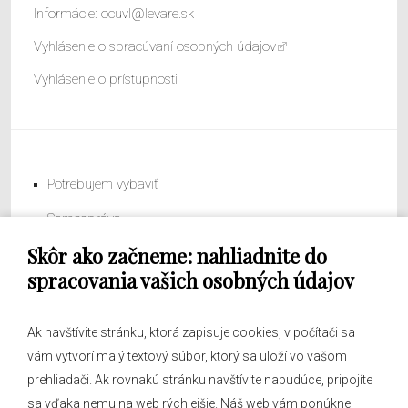
Informácie:
ocuvl@levare.sk
Vyhlásenie o spracúvaní osobných údajov
Vyhlásenie o prístupnosti
Potrebujem vybaviť
Samospráva
Skôr ako začneme: nahliadnite do
Obecný úrad
spracovania vašich osobných údajov
Ak navštívite stránku, ktorá zapisuje cookies, v počítači sa
vám vytvorí malý textový súbor, ktorý sa uloží vo vašom
O obci
prehliadači. Ak rovnakú stránku navštívite nabudúce, pripojíte
Novinky
sa vďaka nemu na web rýchlejšie. Náš web vám ponúkne