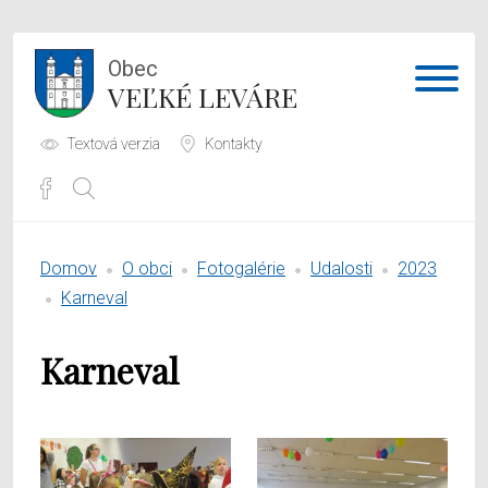
Obec
VEĽKÉ LEVÁRE
Textová verzia
Kontakty
Potrebujem vybaviť
Domov
O obci
Fotogalérie
Udalosti
2023
Samospráva
Karneval
Obecný úrad
Karneval
O obci