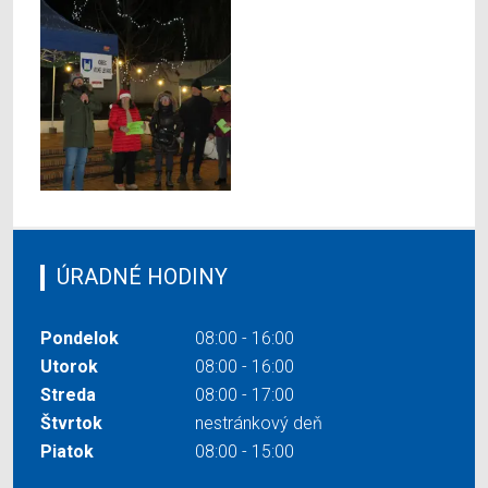
ÚRADNÉ HODINY
Pondelok
08:00 - 16:00
Utorok
08:00 - 16:00
Streda
08:00 - 17:00
Štvrtok
nestránkový deň
Piatok
08:00 - 15:00