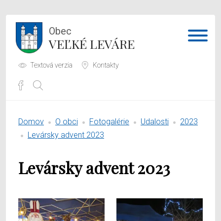
Obec
VEĽKÉ LEVÁRE
Textová verzia
Kontakty
Potrebujem vybaviť
Domov
O obci
Fotogalérie
Udalosti
2023
Samospráva
Levársky advent 2023
Obecný úrad
Levársky advent 2023
O obci