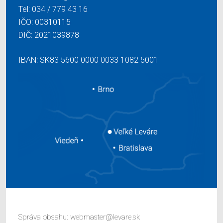
Tel:
034 / 779 43 16
IČO: 00310115
DIČ: 2021039878
IBAN: SK83 5600 0000 0033 1082 5001
Správa obsahu:
webmaster@levare.sk