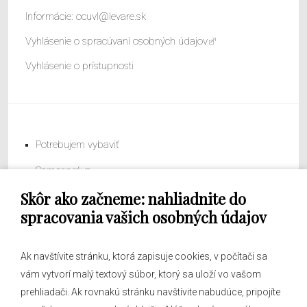
Informácie:
ocuvl@levare.sk
Vyhlásenie o spracúvaní osobných údajov
Vyhlásenie o prístupnosti
Potrebujem vybaviť
Samospráva
Skôr ako začneme: nahliadnite do
Obecný úrad
spracovania vašich osobných údajov
Ak navštívite stránku, ktorá zapisuje cookies, v počítači sa
vám vytvorí malý textový súbor, ktorý sa uloží vo vašom
O obci
prehliadači. Ak rovnakú stránku navštívite nabudúce, pripojíte
Novinky