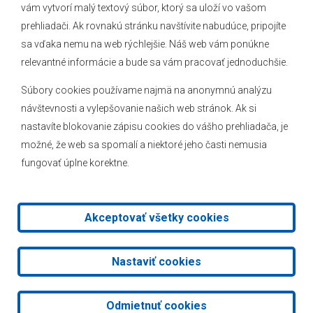
vám vytvorí malý textový súbor, ktorý sa uloží vo vašom
O obci
prehliadači. Ak rovnakú stránku navštívite nabudúce, pripojíte
Novinky
sa vďaka nemu na web rýchlejšie. Náš web vám ponúkne
Hlásenia obecného rozhlasu
relevantné informácie a bude sa vám pracovať jednoduchšie.
Súbory cookies používame najmä na anonymnú analýzu
návštevnosti a vylepšovanie našich web stránok. Ak si
nastavíte blokovanie zápisu cookies do vášho prehliadača, je
Kontakt
možné, že web sa spomalí a niektoré jeho časti nemusia
fungovať úplne korektne.
Mapa stránok
Facebook
Akceptovať všetky cookies
2026 © Obec Veľké Leváre
|
Tvorba web stránok
a
redakčný
Nastaviť cookies
systém
od
AlejTech, spol. s r.o.
Odmietnuť cookies