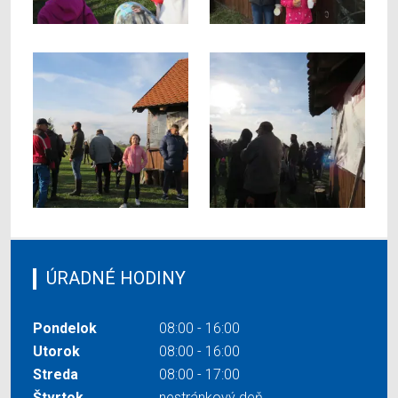
ÚRADNÉ HODINY
Pondelok
08:00 - 16:00
Utorok
08:00 - 16:00
Streda
08:00 - 17:00
Štvrtok
nestránkový deň