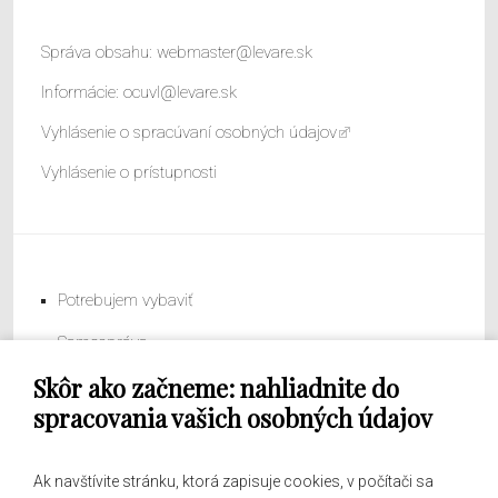
Správa obsahu:
webmaster@levare.sk
Informácie:
ocuvl@levare.sk
Vyhlásenie o spracúvaní osobných údajov
Vyhlásenie o prístupnosti
Potrebujem vybaviť
Samospráva
Skôr ako začneme: nahliadnite do
Obecný úrad
spracovania vašich osobných údajov
Ak navštívite stránku, ktorá zapisuje cookies, v počítači sa