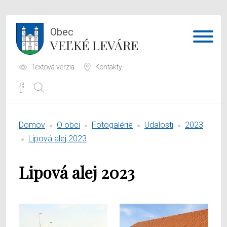
Obec
VEĽKÉ LEVÁRE
Textová verzia
Kontakty
Potrebujem vybaviť
Domov
O obci
Fotogalérie
Udalosti
2023
Samospráva
Lipová alej 2023
Obecný úrad
Lipová alej 2023
O obci