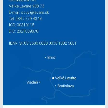
Veľké Leváre 908 73
E-mail:
ocuvl@levare.sk
Tel:
034 / 779 43 16
IČO: 00310115
DIČ: 2021039878
IBAN: SK83 5600 0000 0033 1082 5001