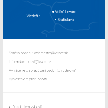
Správa obsahu:
webmaster@levare.sk
Informácie:
ocuvl@levare.sk
Vyhlásenie o spracúvaní osobných údajov
Vyhlásenie o prístupnosti
Potrebujem vybaviť