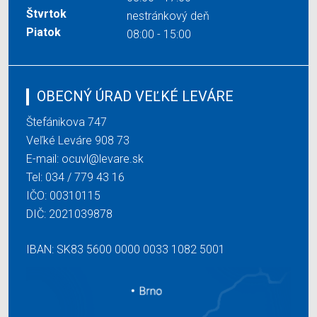
Štvrtok
nestránkový deň
Piatok
08:00 - 15:00
OBECNÝ ÚRAD VEĽKÉ LEVÁRE
Štefánikova 747
Veľké Leváre 908 73
E-mail:
ocuvl@levare.sk
Tel:
034 / 779 43 16
IČO: 00310115
DIČ: 2021039878
IBAN: SK83 5600 0000 0033 1082 5001