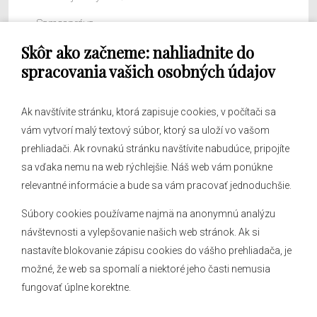
Samospráva
Skôr ako začneme: nahliadnite do
Obecný úrad
spracovania vašich osobných údajov
Ak navštívite stránku, ktorá zapisuje cookies, v počítači sa
vám vytvorí malý textový súbor, ktorý sa uloží vo vašom
O obci
prehliadači. Ak rovnakú stránku navštívite nabudúce, pripojíte
Novinky
sa vďaka nemu na web rýchlejšie. Náš web vám ponúkne
Hlásenia obecného rozhlasu
relevantné informácie a bude sa vám pracovať jednoduchšie.
Súbory cookies používame najmä na anonymnú analýzu
návštevnosti a vylepšovanie našich web stránok. Ak si
nastavíte blokovanie zápisu cookies do vášho prehliadača, je
Kontakt
možné, že web sa spomalí a niektoré jeho časti nemusia
fungovať úplne korektne.
Mapa stránok