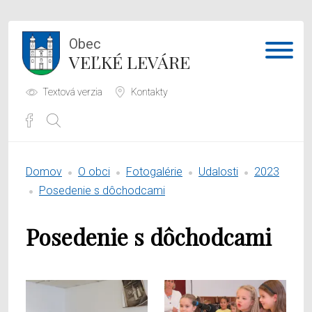
Obec
VEĽKÉ LEVÁRE
Textová verzia
Kontakty
Potrebujem vybaviť
Domov
O obci
Fotogalérie
Udalosti
2023
Samospráva
Posedenie s dôchodcami
Obecný úrad
Posedenie s dôchodcami
O obci