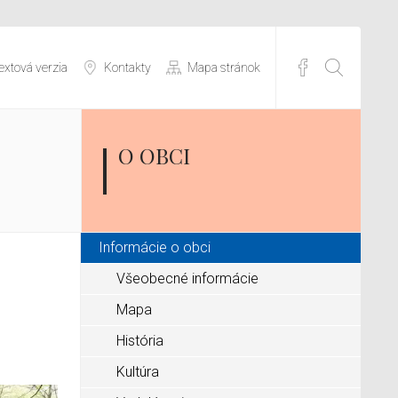
extová verzia
Kontakty
Mapa stránok
O OBCI
Informácie o obci
Všeobecné informácie
Mapa
História
Kultúra