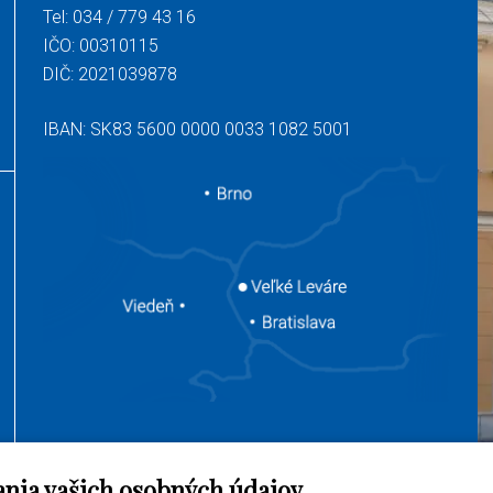
Tel:
034 / 779 43 16
IČO: 00310115
DIČ: 2021039878
IBAN: SK83 5600 0000 0033 1082 5001
ania vašich osobných údajov