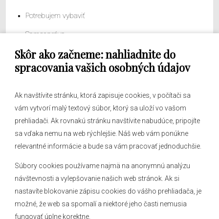
Potrebujem vybaviť
Samospráva
Skôr ako začneme: nahliadnite do
Obecný úrad
spracovania vašich osobných údajov
Ak navštívite stránku, ktorá zapisuje cookies, v počítači sa
vám vytvorí malý textový súbor, ktorý sa uloží vo vašom
O obci
prehliadači. Ak rovnakú stránku navštívite nabudúce, pripojíte
Novinky
sa vďaka nemu na web rýchlejšie. Náš web vám ponúkne
Hlásenia obecného rozhlasu
relevantné informácie a bude sa vám pracovať jednoduchšie.
Súbory cookies používame najmä na anonymnú analýzu
návštevnosti a vylepšovanie našich web stránok. Ak si
nastavíte blokovanie zápisu cookies do vášho prehliadača, je
Kontakt
možné, že web sa spomalí a niektoré jeho časti nemusia
fungovať úplne korektne.