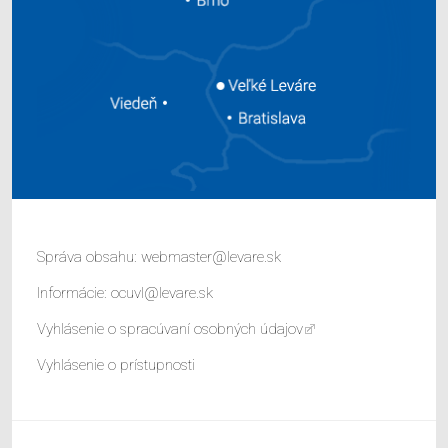
Správa obsahu:
webmaster@levare.sk
Informácie:
ocuvl@levare.sk
Vyhlásenie o spracúvaní osobných údajov
Vyhlásenie o prístupnosti