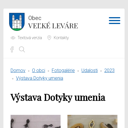
Obec
VEĽKÉ LEVÁRE
Textová verzia
Kontakty
Potrebujem vybaviť
Domov
O obci
Fotogalérie
Udalosti
2023
Samospráva
Výstava Dotyky umenia
Obecný úrad
Výstava Dotyky umenia
O obci