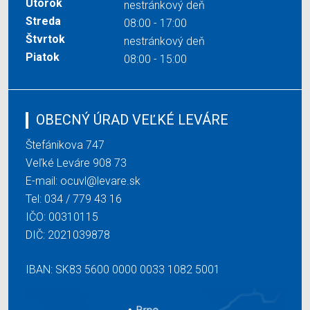
Utorok
nestránkový deň
Streda
08:00 - 17:00
Štvrtok
nestránkový deň
Piatok
08:00 - 15:00
OBECNÝ ÚRAD VEĽKÉ LEVÁRE
Štefánikova 747
Veľké Leváre 908 73
E-mail:
ocuvl@levare.sk
Tel:
034 / 779 43 16
IČO: 00310115
DIČ: 2021039878
IBAN: SK83 5600 0000 0033 1082 5001