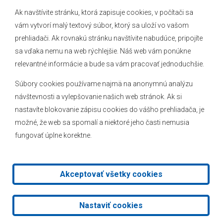
Ak navštívite stránku, ktorá zapisuje cookies, v počítači sa
vám vytvorí malý textový súbor, ktorý sa uloží vo vašom
O obci
prehliadači. Ak rovnakú stránku navštívite nabudúce, pripojíte
Novinky
sa vďaka nemu na web rýchlejšie. Náš web vám ponúkne
Hlásenia obecného rozhlasu
relevantné informácie a bude sa vám pracovať jednoduchšie.
Súbory cookies používame najmä na anonymnú analýzu
návštevnosti a vylepšovanie našich web stránok. Ak si
nastavíte blokovanie zápisu cookies do vášho prehliadača, je
Kontakt
možné, že web sa spomalí a niektoré jeho časti nemusia
fungovať úplne korektne.
Mapa stránok
Facebook
Akceptovať všetky cookies
2026 © Obec Veľké Leváre
|
Tvorba web stránok
a
redakčný
Nastaviť cookies
systém
od
AlejTech, spol. s r.o.