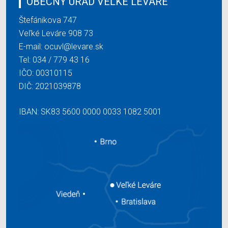
OBECNÝ ÚRAD VEĽKÉ LEVÁRE
Štefánikova 747
Veľké Leváre 908 73
E-mail:
ocuvl@levare.sk
Tel:
034 / 779 43 16
IČO: 00310115
DIČ: 2021039878
IBAN: SK83 5600 0000 0033 1082 5001