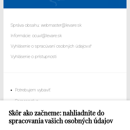
Správa obsahu:
webmaster@levare.sk
Informácie:
ocuvl@levare.sk
Vyhlásenie o spracúvaní osobných údajov
Vyhlásenie o prístupnosti
Potrebujem vybaviť
Samospráva
Skôr ako začneme: nahliadnite do
Obecný úrad
spracovania vašich osobných údajov