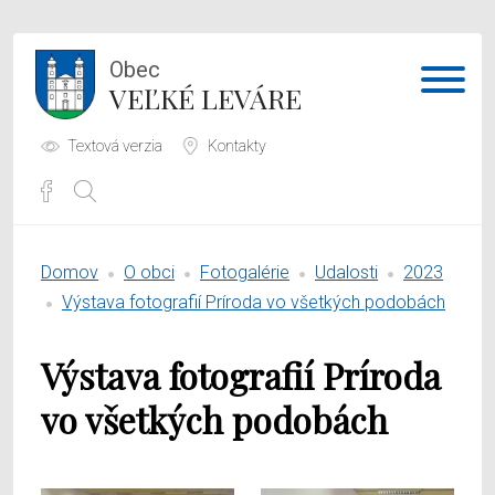
Obec
VEĽKÉ LEVÁRE
Textová verzia
Kontakty
Potrebujem vybaviť
Domov
O obci
Fotogalérie
Udalosti
2023
Samospráva
Výstava fotografií Príroda vo všetkých podobách
Obecný úrad
Výstava fotografií Príroda
O obci
vo všetkých podobách