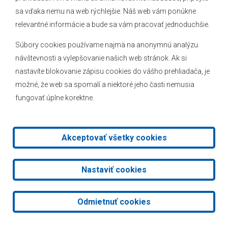
sa vďaka nemu na web rýchlejšie. Náš web vám ponúkne
relevantné informácie a bude sa vám pracovať jednoduchšie.
Súbory cookies používame najmä na anonymnú analýzu
ÚRADNÉ HODINY
návštevnosti a vylepšovanie našich web stránok. Ak si
nastavíte blokovanie zápisu cookies do vášho prehliadača, je
Pondelok
08:00 - 16:00
možné, že web sa spomalí a niektoré jeho časti nemusia
Utorok
08:00 - 16:00
fungovať úplne korektne.
Streda
08:00 - 17:00
Štvrtok
nestránkový deň
Piatok
08:00 - 15:00
Akceptovať všetky cookies
Nastaviť cookies
ÚRADNÉ HODINY STAVEBNÉHO ÚRADU
Odmietnuť cookies
Pondelok