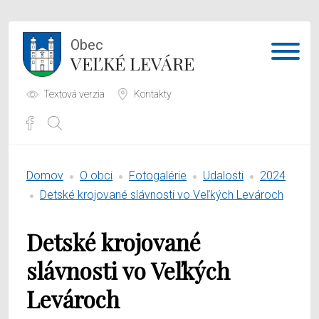
Obec
VEĽKÉ LEVÁRE
Textová verzia
Kontakty
Potrebujem vybaviť
Domov
O obci
Fotogalérie
Udalosti
2024
Samospráva
Detské krojované slávnosti vo Veľkých Levároch
Obecný úrad
Detské krojované
O obci
slávnosti vo Veľkých
Levároch