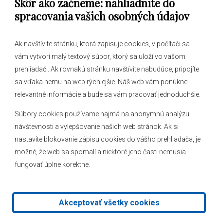
Skôr ako začneme: nahliadnite do
Obecný úrad
spracovania vašich osobných údajov
Ak navštívite stránku, ktorá zapisuje cookies, v počítači sa
vám vytvorí malý textový súbor, ktorý sa uloží vo vašom
O obci
prehliadači. Ak rovnakú stránku navštívite nabudúce, pripojíte
Novinky
sa vďaka nemu na web rýchlejšie. Náš web vám ponúkne
Hlásenia obecného rozhlasu
relevantné informácie a bude sa vám pracovať jednoduchšie.
Súbory cookies používame najmä na anonymnú analýzu
návštevnosti a vylepšovanie našich web stránok. Ak si
nastavíte blokovanie zápisu cookies do vášho prehliadača, je
Kontakt
možné, že web sa spomalí a niektoré jeho časti nemusia
fungovať úplne korektne.
Mapa stránok
Facebook
Akceptovať všetky cookies