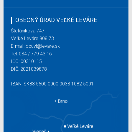
OBECNÝ ÚRAD VEĽKÉ LEVÁRE
Štefánikova 747
Veľké Leváre 908 73
E-mail:
ocuvl@levare.sk
Tel:
034 / 779 43 16
IČO: 00310115
DIČ: 2021039878
IBAN: SK83 5600 0000 0033 1082 5001