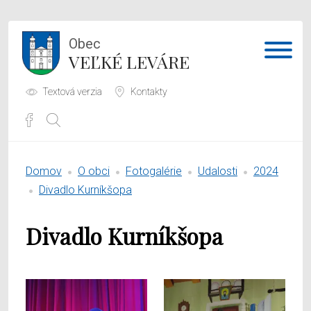
Obec
VEĽKÉ LEVÁRE
Textová verzia
Kontakty
Potrebujem vybaviť
Domov
O obci
Fotogalérie
Udalosti
2024
Samospráva
Divadlo Kurníkšopa
Obecný úrad
Divadlo Kurníkšopa
O obci