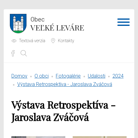
Obec
VEĽKÉ LEVÁRE
Textová verzia
Kontakty
Potrebujem vybaviť
Domov
O obci
Fotogalérie
Udalosti
2024
Samospráva
Výstava Retrospektíva - Jaroslava Zváčová
Obecný úrad
Výstava Retrospektíva -
O obci
Jaroslava Zváčová