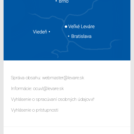
Správa obsahu:
webmaster@levare.sk
Informácie:
ocuvl@levare.sk
Vyhlásenie o spracúvaní osobných údajov
Vyhlásenie o prístupnosti