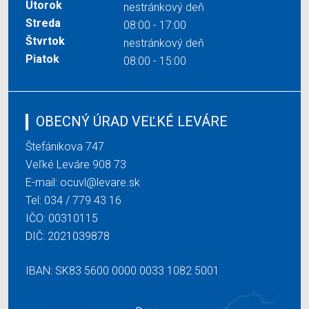
Utorok
nestránkový deň
Streda
08:00 - 17:00
Štvrtok
nestránkový deň
Piatok
08:00 - 15:00
OBECNÝ ÚRAD VEĽKÉ LEVÁRE
Štefánikova 747
Veľké Leváre 908 73
E-mail:
ocuvl@levare.sk
Tel:
034 / 779 43 16
IČO: 00310115
DIČ: 2021039878
IBAN: SK83 5600 0000 0033 1082 5001