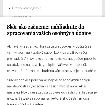
Potrebujem vybaviť
Samospráva
Skôr ako začneme: nahliadnite do
Obecný úrad
spracovania vašich osobných údajov
Ak navštívite stránku, ktorá zapisuje cookies, v počítači sa
vám vytvorí malý textový súbor, ktorý sa uloží vo vašom
O obci
prehliadači. Ak rovnakú stránku navštívite nabudúce, pripojíte
Novinky
sa vďaka nemu na web rýchlejšie. Náš web vám ponúkne
Hlásenia obecného rozhlasu
relevantné informácie a bude sa vám pracovať jednoduchšie.
Súbory cookies používame najmä na anonymnú analýzu
návštevnosti a vylepšovanie našich web stránok. Ak si
nastavíte blokovanie zápisu cookies do vášho prehliadača, je
Kontakt
možné, že web sa spomalí a niektoré jeho časti nemusia
fungovať úplne korektne.