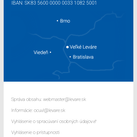
IBAN: SK83 5600 0000 0033 1082 5001
Správa obsahu:
webmaster@levare.sk
Informácie:
ocuvl@levare.sk
Vyhlásenie o spracúvaní osobných údajov
Vyhlásenie o prístupnosti