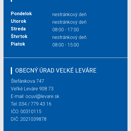
Pondelok
nestránkový deň
Utorok
nestránkový deň
Streda
08:00 - 17:00
Štvrtok
nestránkový deň
Piatok
08:00 - 15:00
OBECNÝ ÚRAD VEĽKÉ LEVÁRE
Štefánikova 747
Veľké Leváre 908 73
E-mail:
ocuvl@levare.sk
Tel:
034 / 779 43 16
IČO: 00310115
DIČ: 2021039878