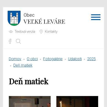
Obec
VEĽKÉ LEVÁRE
Textová verzia
Kontakty
Potrebujem vybaviť
Domov
O obci
Fotogalérie
Udalosti
2025
Samospráva
Deň matiek
Obecný úrad
Deň matiek
O obci