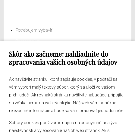
Potrebujem vybaviť
Samospráva
Skôr ako začneme: nahliadnite do
Obecný úrad
spracovania vašich osobných údajov
Ak navštívite stránku, ktorá zapisuje cookies, v počítači sa
vám vytvorí malý textový súbor, ktorý sa uloží vo vašom
O obci
prehliadači. Ak rovnakú stránku navštívite nabudúce, pripojíte
Novinky
sa vďaka nemu na web rýchlejšie. Náš web vám ponúkne
Hlásenia obecného rozhlasu
relevantné informácie a bude sa vám pracovať jednoduchšie.
Súbory cookies používame najmä na anonymnú analýzu
návštevnosti a vylepšovanie našich web stránok. Ak si