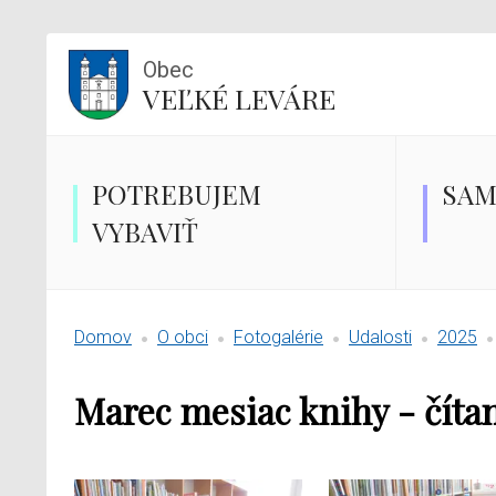
Obec
VEĽKÉ LEVÁRE
POTREBUJEM
SAM
VYBAVIŤ
Domov
O obci
Fotogalérie
Udalosti
2025
Marec mesiac knihy - číta