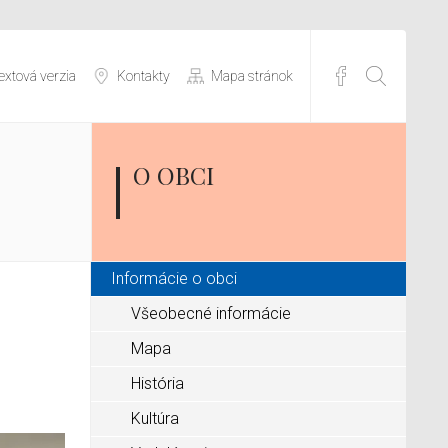
extová verzia
Kontakty
Mapa stránok
O OBCI
Informácie o obci
Všeobecné informácie
Mapa
História
Kultúra