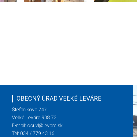
OBECNÝ ÚRAD VEĽKÉ LEVÁRE
Štefánikova 747
Veľké Leváre 908 73
E-mail:
ocuvl@levare.sk
Tel:
034 / 779 43 16