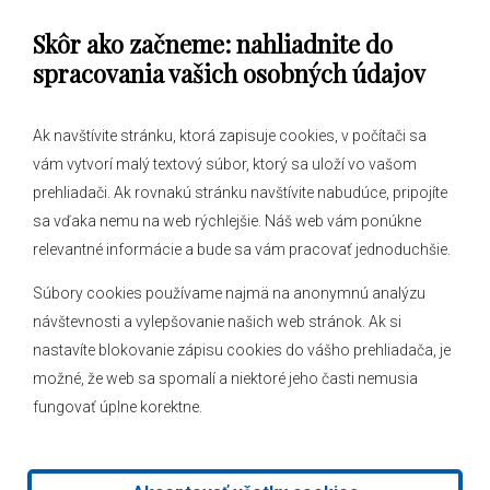
Skôr ako začneme: nahliadnite do
Obecný úrad
spracovania vašich osobných údajov
Ak navštívite stránku, ktorá zapisuje cookies, v počítači sa
vám vytvorí malý textový súbor, ktorý sa uloží vo vašom
O obci
prehliadači. Ak rovnakú stránku navštívite nabudúce, pripojíte
Novinky
sa vďaka nemu na web rýchlejšie. Náš web vám ponúkne
Hlásenia obecného rozhlasu
relevantné informácie a bude sa vám pracovať jednoduchšie.
Súbory cookies používame najmä na anonymnú analýzu
návštevnosti a vylepšovanie našich web stránok. Ak si
nastavíte blokovanie zápisu cookies do vášho prehliadača, je
Kontakt
možné, že web sa spomalí a niektoré jeho časti nemusia
fungovať úplne korektne.
Mapa stránok
Facebook