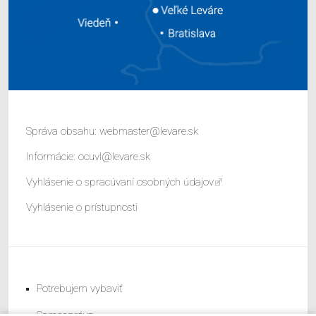
Správa obsahu:
webmaster@levare.sk
Informácie:
ocuvl@levare.sk
Vyhlásenie o spracúvaní osobných údajov
Vyhlásenie o prístupnosti
Potrebujem vybaviť
Samospráva