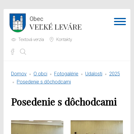
Obec
VEĽKÉ LEVÁRE
Textová verzia
Kontakty
Potrebujem vybaviť
Domov
O obci
Fotogalérie
Udalosti
2025
Samospráva
Posedenie s dôchodcami
Obecný úrad
Posedenie s dôchodcami
O obci