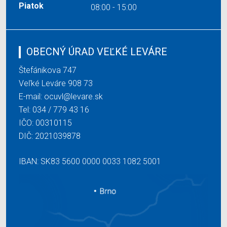
Piatok
08:00 - 15:00
OBECNÝ ÚRAD VEĽKÉ LEVÁRE
Štefánikova 747
Veľké Leváre 908 73
E-mail:
ocuvl@levare.sk
Tel:
034 / 779 43 16
IČO: 00310115
DIČ: 2021039878
IBAN: SK83 5600 0000 0033 1082 5001