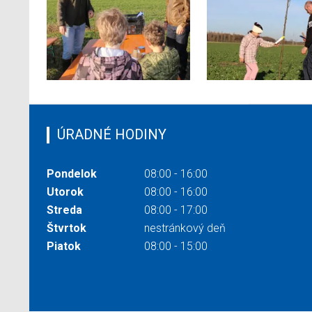
ÚRADNÉ HODINY
Pondelok
08:00 - 16:00
Utorok
08:00 - 16:00
Streda
08:00 - 17:00
Štvrtok
nestránkový deň
Piatok
08:00 - 15:00