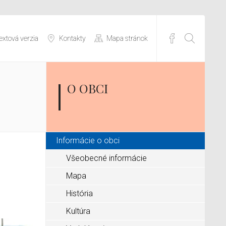
extová verzia
Kontakty
Mapa stránok
O OBCI
Informácie o obci
Všeobecné informácie
Mapa
História
Kultúra