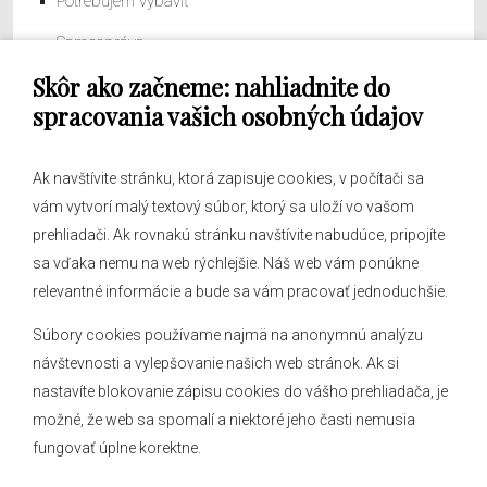
Potrebujem vybaviť
Samospráva
Skôr ako začneme: nahliadnite do
Obecný úrad
spracovania vašich osobných údajov
Ak navštívite stránku, ktorá zapisuje cookies, v počítači sa
vám vytvorí malý textový súbor, ktorý sa uloží vo vašom
O obci
prehliadači. Ak rovnakú stránku navštívite nabudúce, pripojíte
Novinky
sa vďaka nemu na web rýchlejšie. Náš web vám ponúkne
Hlásenia obecného rozhlasu
relevantné informácie a bude sa vám pracovať jednoduchšie.
Súbory cookies používame najmä na anonymnú analýzu
návštevnosti a vylepšovanie našich web stránok. Ak si
nastavíte blokovanie zápisu cookies do vášho prehliadača, je
Kontakt
možné, že web sa spomalí a niektoré jeho časti nemusia
fungovať úplne korektne.
Mapa stránok