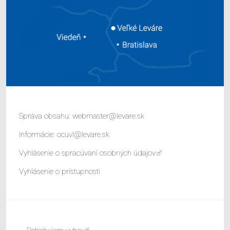
Správa obsahu:
webmaster@levare.sk
Informácie:
ocuvl@levare.sk
Vyhlásenie o spracúvaní osobných údajov
Vyhlásenie o prístupnosti