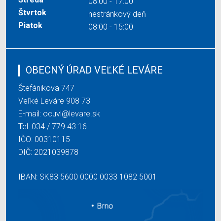
08:00 - 17:00
Štvrtok
nestránkový deň
Piatok
08:00 - 15:00
OBECNÝ ÚRAD VEĽKÉ LEVÁRE
Štefánikova 747
Veľké Leváre 908 73
E-mail:
ocuvl@levare.sk
Tel:
034 / 779 43 16
IČO: 00310115
DIČ: 2021039878
IBAN: SK83 5600 0000 0033 1082 5001