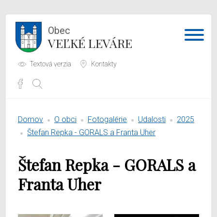
Obec
VEĽKÉ LEVÁRE
Textová verzia
Kontakty
Potrebujem vybaviť
Domov
O obci
Fotogalérie
Udalosti
2025
Samospráva
Štefan Repka - GORALS a Franta Uher
Obecný úrad
Štefan Repka - GORALS a
O obci
Franta Uher