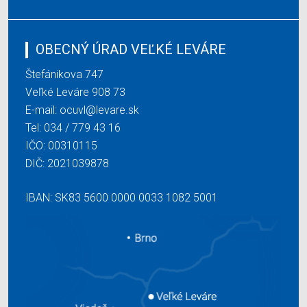
OBECNÝ ÚRAD VEĽKÉ LEVÁRE
Štefánikova 747
Veľké Leváre 908 73
E-mail:
ocuvl@levare.sk
Tel:
034 / 779 43 16
IČO: 00310115
DIČ: 2021039878
IBAN: SK83 5600 0000 0033 1082 5001