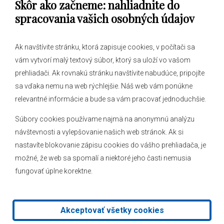
Skôr ako začneme: nahliadnite do
Obecný úrad
spracovania vašich osobných údajov
Ak navštívite stránku, ktorá zapisuje cookies, v počítači sa
vám vytvorí malý textový súbor, ktorý sa uloží vo vašom
O obci
prehliadači. Ak rovnakú stránku navštívite nabudúce, pripojíte
Novinky
sa vďaka nemu na web rýchlejšie. Náš web vám ponúkne
Hlásenia obecného rozhlasu
relevantné informácie a bude sa vám pracovať jednoduchšie.
Súbory cookies používame najmä na anonymnú analýzu
návštevnosti a vylepšovanie našich web stránok. Ak si
nastavíte blokovanie zápisu cookies do vášho prehliadača, je
Kontakt
možné, že web sa spomalí a niektoré jeho časti nemusia
fungovať úplne korektne.
Mapa stránok
Facebook
Akceptovať všetky cookies