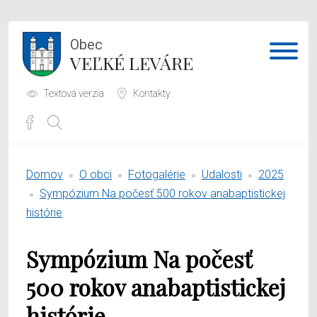
Obec
VEĽKÉ LEVÁRE
Textová verzia
Kontakty
Potrebujem vybaviť
Domov
O obci
Fotogalérie
Udalosti
2025
Samospráva
Sympózium Na počesť 500 rokov anabaptistickej
histórie
Obecný úrad
Sympózium Na počesť
O obci
500 rokov anabaptistickej
histórie