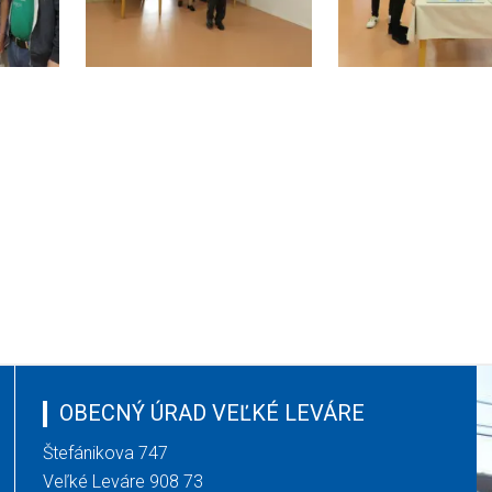
OBECNÝ ÚRAD VEĽKÉ LEVÁRE
Štefánikova 747
Veľké Leváre 908 73