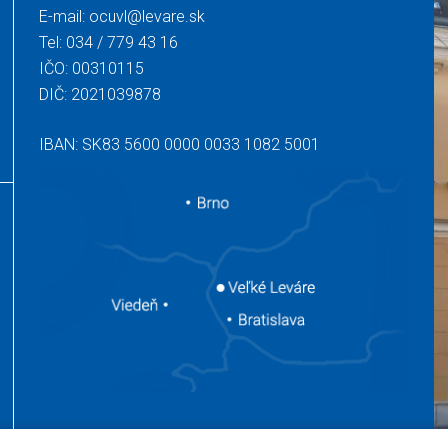
E-mail:
ocuvl@levare.sk
Tel:
034 / 779 43 16
IČO: 00310115
DIČ: 2021039878
IBAN: SK83 5600 0000 0033 1082 5001