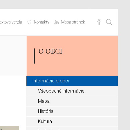
extová verzia
Kontakty
Mapa stránok
O OBCI
Informácie o obci
Všeobecné informácie
Mapa
História
Kultúra