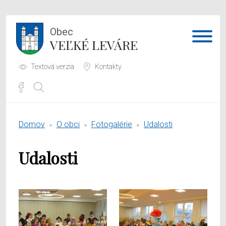
Obec
VEĽKÉ LEVÁRE
Textová verzia
Kontakty
Potrebujem vybaviť
Domov
O obci
Fotogalérie
Udalosti
Samospráva
Udalosti
Obecný úrad
O obci