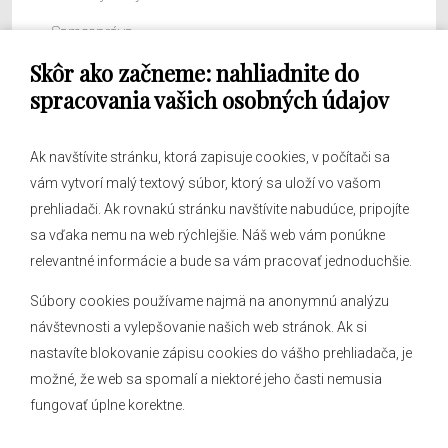
Samospráva
Skôr ako začneme: nahliadnite do
Obecný úrad
spracovania vašich osobných údajov
Ak navštívite stránku, ktorá zapisuje cookies, v počítači sa
vám vytvorí malý textový súbor, ktorý sa uloží vo vašom
O obci
prehliadači. Ak rovnakú stránku navštívite nabudúce, pripojíte
Novinky
sa vďaka nemu na web rýchlejšie. Náš web vám ponúkne
relevantné informácie a bude sa vám pracovať jednoduchšie.
Hlásenia obecného rozhlasu
Súbory cookies používame najmä na anonymnú analýzu
návštevnosti a vylepšovanie našich web stránok. Ak si
nastavíte blokovanie zápisu cookies do vášho prehliadača, je
Kontakt
možné, že web sa spomalí a niektoré jeho časti nemusia
fungovať úplne korektne.
Mapa stránok