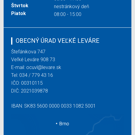
Štvrtok
nestránkový deň
Piatok
08:00 - 15:00
OBECNÝ ÚRAD VEĽKÉ LEVÁRE
Štefánikova 747
Veľké Leváre 908 73
E-mail:
ocuvl@levare.sk
Tel:
034 / 779 43 16
IČO: 00310115
DIČ: 2021039878
IBAN: SK83 5600 0000 0033 1082 5001