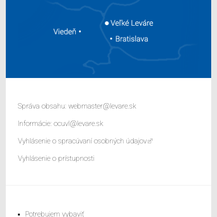
Správa obsahu:
webmaster@levare.sk
Informácie:
ocuvl@levare.sk
Vyhlásenie o spracúvaní osobných údajov
Vyhlásenie o prístupnosti
Potrebujem vybaviť