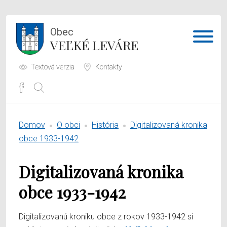
Obec
VEĽKÉ LEVÁRE
Textová verzia
Kontakty
Potrebujem vybaviť
Domov
O obci
História
Digitalizovaná kronika
Samospráva
obce 1933-1942
Obecný úrad
Digitalizovaná kronika
O obci
obce 1933-1942
Digitalizovanú kroniku obce z rokov 1933-1942 si