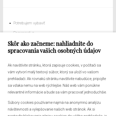
Potrebujem vybaviť
Samospráva
Skôr ako začneme: nahliadnite do
Obecný úrad
spracovania vašich osobných údajov
Ak navštívite stránku, ktorá zapisuje cookies, v počítači sa
vám vytvorí malý textový súbor, ktorý sa uloží vo vašom
O obci
prehliadači. Ak rovnakú stránku navštívite nabudúce, pripojíte
Novinky
sa vďaka nemu na web rýchlejšie. Náš web vám ponúkne
Hlásenia obecného rozhlasu
relevantné informácie a bude sa vám pracovať jednoduchšie.
Súbory cookies používame najmä na anonymnú analýzu
návštevnosti a vylepšovanie našich web stránok. Ak si