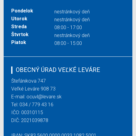
Pondelok
nestránkový deň
Utorok
nestránkový deň
Streda
08:00 - 17:00
Štvrtok
nestránkový deň
Piatok
08:00 - 15:00
OBECNÝ ÚRAD VEĽKÉ LEVÁRE
Štefánikova 747
Veľké Leváre 908 73
E-mail:
ocuvl@levare.sk
Tel:
034 / 779 43 16
IČO: 00310115
DIČ: 2021039878
IBAN: SK83 5600 0000 0033 1082 5001