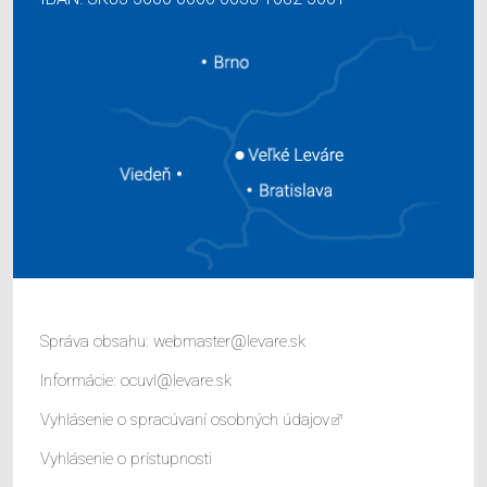
Správa obsahu:
webmaster@levare.sk
Informácie:
ocuvl@levare.sk
Vyhlásenie o spracúvaní osobných údajov
Vyhlásenie o prístupnosti