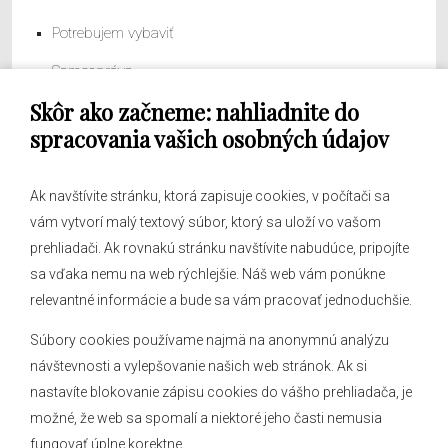
Potrebujem vybaviť
Samospráva
Skôr ako začneme: nahliadnite do
Obecný úrad
spracovania vašich osobných údajov
Ak navštívite stránku, ktorá zapisuje cookies, v počítači sa
vám vytvorí malý textový súbor, ktorý sa uloží vo vašom
O obci
prehliadači. Ak rovnakú stránku navštívite nabudúce, pripojíte
Novinky
sa vďaka nemu na web rýchlejšie. Náš web vám ponúkne
Hlásenia obecného rozhlasu
relevantné informácie a bude sa vám pracovať jednoduchšie.
Súbory cookies používame najmä na anonymnú analýzu
návštevnosti a vylepšovanie našich web stránok. Ak si
nastavíte blokovanie zápisu cookies do vášho prehliadača, je
Kontakt
možné, že web sa spomalí a niektoré jeho časti nemusia
fungovať úplne korektne.