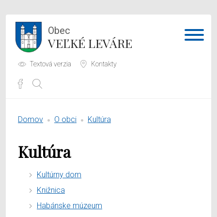
Obec
VEĽKÉ LEVÁRE
Textová verzia
Kontakty
Potrebujem vybaviť
Domov
O obci
Kultúra
Samospráva
Kultúra
Obecný úrad
Kultúrny dom
O obci
Knižnica
Habánske múzeum