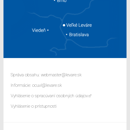
Správa obsahu:
webmaster@levare.sk
Informácie:
ocuvl@levare.sk
Vyhlásenie o spracúvaní osobných údajov
Vyhlásenie o prístupnosti