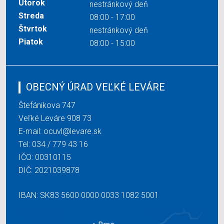
Utorok
nestránkový deň
Streda
08:00 - 17:00
Štvrtok
nestránkový deň
Piatok
08:00 - 15:00
OBECNÝ ÚRAD VEĽKÉ LEVÁRE
Štefánikova 747
Veľké Leváre 908 73
E-mail:
ocuvl@levare.sk
Tel:
034 / 779 43 16
IČO: 00310115
DIČ: 2021039878
IBAN: SK83 5600 0000 0033 1082 5001