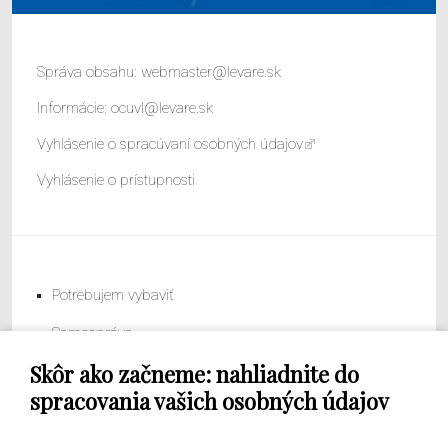
Správa obsahu:
webmaster@levare.sk
Informácie:
ocuvl@levare.sk
Vyhlásenie o spracúvaní osobných údajov
Vyhlásenie o prístupnosti
Potrebujem vybaviť
Samospráva
Skôr ako začneme: nahliadnite do
Obecný úrad
spracovania vašich osobných údajov