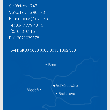
Štefánikova 747
Veľké Leváre 908 73
E-mail:
ocuvl@levare.sk
Tel:
034 / 779 43 16
IČO: 00310115
DIČ: 2021039878
IBAN: SK83 5600 0000 0033 1082 5001