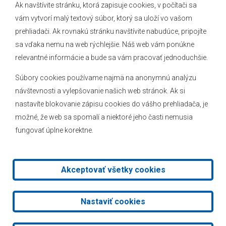
Ak navštívite stránku, ktorá zapisuje cookies, v počítači sa
vám vytvorí malý textový súbor, ktorý sa uloží vo vašom
O obci
prehliadači. Ak rovnakú stránku navštívite nabudúce, pripojíte
Novinky
sa vďaka nemu na web rýchlejšie. Náš web vám ponúkne
relevantné informácie a bude sa vám pracovať jednoduchšie.
Hlásenia obecného rozhlasu
Súbory cookies používame najmä na anonymnú analýzu
návštevnosti a vylepšovanie našich web stránok. Ak si
nastavíte blokovanie zápisu cookies do vášho prehliadača, je
Kontakt
možné, že web sa spomalí a niektoré jeho časti nemusia
fungovať úplne korektne.
Mapa stránok
Facebook
Akceptovať všetky cookies
2026 © Obec Veľké Leváre
|
Tvorba web stránok
a
redakčný
Nastaviť cookies
systém
od
AlejTech, spol. s r.o.