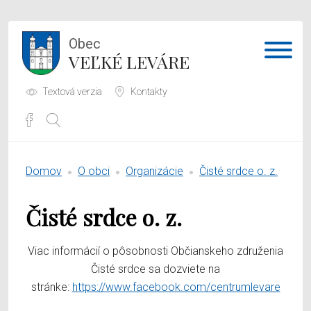
Obec
VEĽKÉ LEVÁRE
Textová verzia
Kontakty
Potrebujem vybaviť
Domov
O obci
Organizácie
Čisté srdce o. z.
Samospráva
Čisté srdce o. z.
Obecný úrad
O obci
Viac informácií o pôsobnosti Občianskeho združenia
Čisté srdce sa dozviete na
stránke:
https://www.facebook.com/centrumlevare