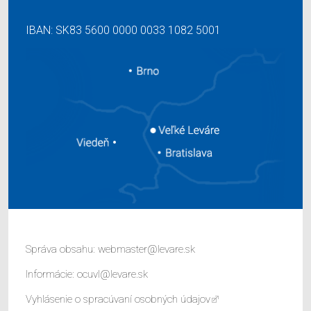
IBAN: SK83 5600 0000 0033 1082 5001
Správa obsahu:
webmaster@levare.sk
Informácie:
ocuvl@levare.sk
Vyhlásenie o spracúvaní osobných údajov