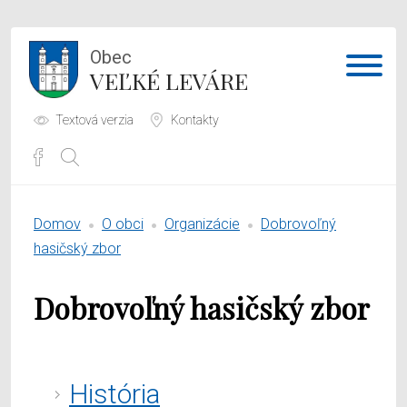
Obec
VEĽKÉ LEVÁRE
Textová verzia
Kontakty
Potrebujem vybaviť
Domov
O obci
Organizácie
Dobrovoľný
Samospráva
hasičský zbor
Obecný úrad
Dobrovoľný hasičský zbor
O obci
História