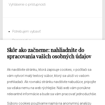
Vyhlásenie o prístupnosti
Potrebujem vybaviť
Samospráva
Skôr ako začneme: nahliadnite do
Obecný úrad
spracovania vašich osobných údajov
Ak navštívite stránku, ktorá zapisuje cookies, v počítači sa
vám vytvorí malý textový súbor, ktorý sa uloží vo vašom
O obci
prehliadači. Ak rovnakú stránku navštívite nabudúce, pripojíte
Novinky
sa vďaka nemu na web rýchlejšie. Náš web vám ponúkne
Hlásenia obecného rozhlasu
relevantné informácie a bude sa vám pracovať jednoduchšie.
Súbory cookies používame najmä na anonymnú analýzu