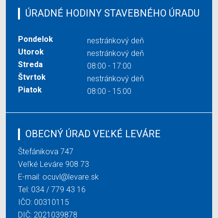
ÚRADNÉ HODINY STAVEBNÉHO ÚRADU
Pondelok
nestránkový deň
Utorok
nestránkový deň
Streda
08:00 - 17:00
Štvrtok
nestránkový deň
Piatok
08:00 - 15:00
OBECNÝ ÚRAD VEĽKÉ LEVÁRE
Štefánikova 747
Veľké Leváre 908 73
E-mail:
ocuvl@levare.sk
Tel:
034 / 779 43 16
IČO: 00310115
DIČ: 2021039878