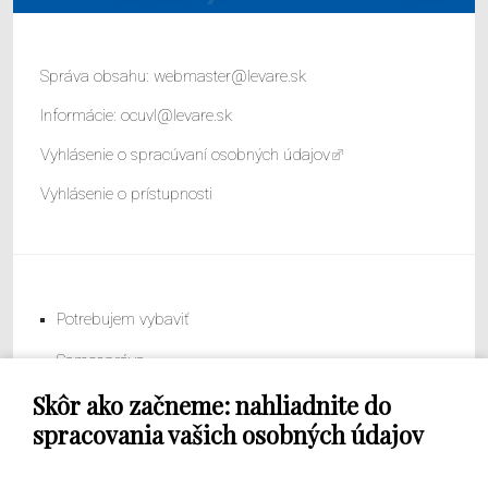
Správa obsahu:
webmaster@levare.sk
Informácie:
ocuvl@levare.sk
Vyhlásenie o spracúvaní osobných údajov
Vyhlásenie o prístupnosti
Potrebujem vybaviť
Samospráva
Skôr ako začneme: nahliadnite do
Obecný úrad
spracovania vašich osobných údajov