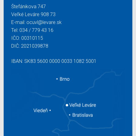
Štefánikova 747
Veľké Leváre 908 73
E-mail:
ocuvl@levare.sk
Tel:
034 / 779 43 16
IČO: 00310115
DIČ: 2021039878
IBAN: SK83 5600 0000 0033 1082 5001