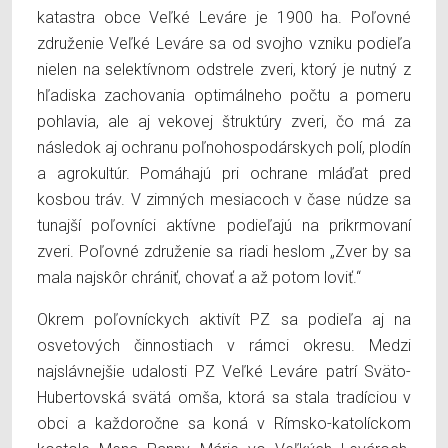
katastra obce Veľké Leváre je 1900 ha. Poľovné
združenie Veľké Leváre sa od svojho vzniku podieľa
nielen na selektívnom odstrele zveri, ktorý je nutný z
hľadiska zachovania optimálneho počtu a pomeru
pohlavia, ale aj vekovej štruktúry zveri, čo má za
následok aj ochranu poľnohospodárskych polí, plodín
a agrokultúr. Pomáhajú pri ochrane mláďat pred
kosbou tráv. V zimných mesiacoch v čase núdze sa
tunajší poľovníci aktívne podieľajú na prikrmovaní
zveri. Poľovné združenie sa riadi heslom „Zver by sa
mala najskôr chrániť, chovať a až potom loviť.“
Okrem poľovníckych aktivít PZ sa podieľa aj na
osvetových činnostiach v rámci okresu. Medzi
najslávnejšie udalosti PZ Veľké Leváre patrí Sväto-
Hubertovská svätá omša, ktorá sa stala tradíciou v
obci a každoročne sa koná v Rímsko-katolíckom