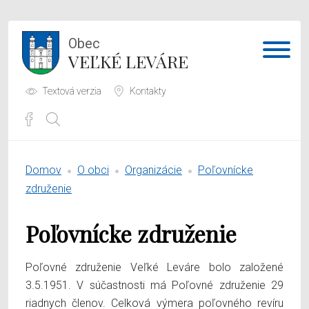
Obec
VEĽKÉ LEVÁRE
Textová verzia
Kontakty
Potrebujem vybaviť
Domov
O obci
Organizácie
Poľovnícke
Samospráva
združenie
Obecný úrad
Poľovnícke združenie
O obci
Poľovné združenie Veľké Leváre bolo založené
3.5.1951. V súčastnosti má Poľovné združenie 29
riadnych členov. Celková výmera poľovného revíru