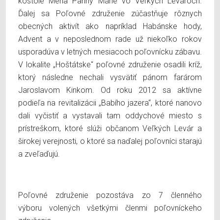
kostole Mena Panny Márie vo Veľkých Levároch.
Ďalej sa Poľovné združenie zúčastňuje rôznych
obecných aktivít ako napríklad Habánske hody,
Advent a v neposlednom rade už niekoľko rokov
usporadúva v letných mesiacoch poľovnícku zábavu.
V lokalite „Hoštátske'' poľovné združenie osadili kríž,
ktorý následne nechali vysvätiť pánom farárom
Jaroslavom Kinkom. Od roku 2012 sa aktívne
podieľa na revitalizácii „Babího jazera“, ktoré nanovo
dali vyčistiť a vystavali tam oddychové miesto s
prístreškom, ktoré slúži občanom Veľkých Levár a
širokej verejnosti, o ktoré sa naďalej poľovníci starajú
a zveľaďujú.
Poľovné združenie pozostáva zo 7 členného
výboru volených všetkými členmi poľovníckeho