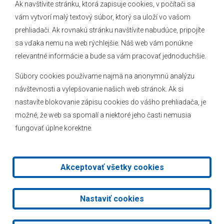
Ak navštívite stránku, ktorá zapisuje cookies, v počítači sa
vám vytvorí malý textový súbor, ktorý sa uloží vo vašom
O obci
prehliadači. Ak rovnakú stránku navštívite nabudúce, pripojíte
Novinky
sa vďaka nemu na web rýchlejšie. Náš web vám ponúkne
Hlásenia obecného rozhlasu
relevantné informácie a bude sa vám pracovať jednoduchšie.
Súbory cookies používame najmä na anonymnú analýzu
návštevnosti a vylepšovanie našich web stránok. Ak si
nastavíte blokovanie zápisu cookies do vášho prehliadača, je
Kontakt
možné, že web sa spomalí a niektoré jeho časti nemusia
fungovať úplne korektne.
Mapa stránok
Facebook
Akceptovať všetky cookies
2026 © Obec Veľké Leváre
|
Tvorba web stránok
a
redakčný
Nastaviť cookies
systém
od
AlejTech, spol. s r.o.