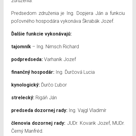
združenia.
Predsedom združenia je Ing. Dopjera Ján a funkciu
poľovného hospodára vykonáva Škrabák Jozef.
Ďalšie funkcie vykonávajú:
tajomník
– Ing. Nimsch Richard
podpredseda:
Varhaník Jozef
finančný hospodár:
Ing. Ďurčová Lucia
kynologický:
Ďurčo Ľubor
strelecký:
Rigáň Ján
predseda dozornej rady:
Ing. Vajgl Vladimír
členovia dozornej rady:
JUDr. Kovarik Jozef, MUDr.
Černý Manfréd.