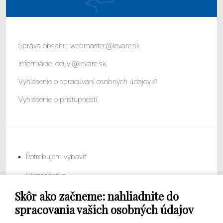
Správa obsahu:
webmaster@levare.sk
Informácie:
ocuvl@levare.sk
Vyhlásenie o spracúvaní osobných údajov
Vyhlásenie o prístupnosti
Potrebujem vybaviť
Samospráva
Skôr ako začneme: nahliadnite do
Obecný úrad
spracovania vašich osobných údajov