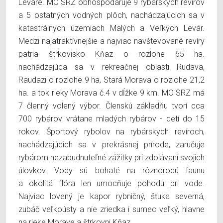
Leváre. MO SRZ obhospodaruje 9 rybárskych revírov
a 5 ostatných vodných plôch, nachádzajúcich sa v
katastrálnych územiach Malých a Veľkých Levár.
Medzi najatraktívnejšie a najviac navštevované revíry
patria štrkovisko Kňaz o rozlohe 65 ha.
nachádzajúca sa v rekreačnej oblasti Rudava,
Raudazi o rozlohe 9 ha, Stará Morava o rozlohe 21,2
ha. a tok rieky Morava č.4 v dĺžke 9 km. MO SRZ má
7 členný volený výbor. Členskú základňu tvorí cca
700 rybárov vrátane mladých rybárov - detí do 15
rokov. Športový rybolov na rybárskych revíroch,
nachádzajúcich sa v prekrásnej prírode, zaručuje
rybárom nezabudnuteľné zážitky pri zdolávaní svojich
úlovkov. Vody sú bohaté na rôznorodú faunu
a okolitá flóra len umocňuje pohodu pri vode.
Najviac lovený je kapor rybničný, šťuka severná,
zubáč veľkoústy a nie zriedka i sumec veľký, hlavne
na rieke Morave a štrkovni Kňaz.