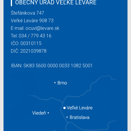
OBECNÝ ÚRAD VEĽKÉ LEVÁRE
Štefánikova 747
Veľké Leváre 908 73
E-mail:
ocuvl@levare.sk
Tel:
034 / 779 43 16
IČO: 00310115
DIČ: 2021039878
IBAN: SK83 5600 0000 0033 1082 5001