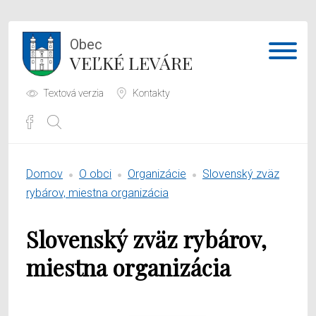
Obec
VEĽKÉ LEVÁRE
Textová verzia
Kontakty
Potrebujem vybaviť
Domov
O obci
Organizácie
Slovenský zväz
Samospráva
rybárov, miestna organizácia
Obecný úrad
Slovenský zväz rybárov,
O obci
miestna organizácia