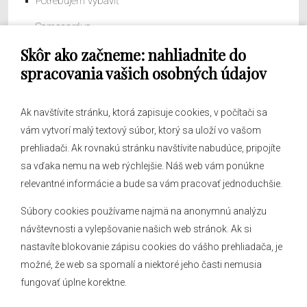
Potrebujem vybaviť
Samospráva
Skôr ako začneme: nahliadnite do
Obecný úrad
spracovania vašich osobných údajov
Ak navštívite stránku, ktorá zapisuje cookies, v počítači sa
vám vytvorí malý textový súbor, ktorý sa uloží vo vašom
O obci
prehliadači. Ak rovnakú stránku navštívite nabudúce, pripojíte
Novinky
sa vďaka nemu na web rýchlejšie. Náš web vám ponúkne
Hlásenia obecného rozhlasu
relevantné informácie a bude sa vám pracovať jednoduchšie.
Súbory cookies používame najmä na anonymnú analýzu
návštevnosti a vylepšovanie našich web stránok. Ak si
nastavíte blokovanie zápisu cookies do vášho prehliadača, je
Kontakt
možné, že web sa spomalí a niektoré jeho časti nemusia
fungovať úplne korektne.
Mapa stránok