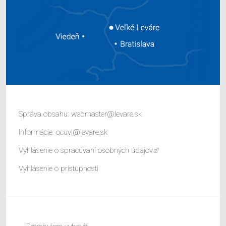
Správa obsahu:
webmaster@levare.sk
Informácie:
ocuvl@levare.sk
Vyhlásenie o spracúvaní osobných údajov
Vyhlásenie o prístupnosti