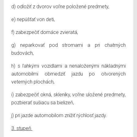
d) odložiť z dvorov voľne položené predmety,
e) nepúšťať von deti,
f) zabezpečiť domáce zvieratá,
g) neparkovať pod stromami a pri chatrných
budovách,
h) s ľahkými vozidlami a nenaloženými nákladnými
automobilmi obmedziť jazdu po otvorených
veterných plochách,
i) zabezpečiť okná, skleníky, voľne uložené predmety,
pozbierať sušiacu sa bielizeň,
j) pri jazde automobilom znížiť rýchlosť jazdy.
3. stupeň