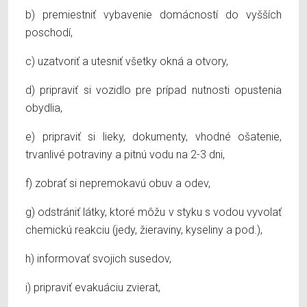
b) premiestniť vybavenie domácností do vyšších
poschodí,
c) uzatvoriť a utesniť všetky okná a otvory,
d) pripraviť si vozidlo pre prípad nutnosti opustenia
obydlia,
e) pripraviť si lieky, dokumenty, vhodné ošatenie,
trvanlivé potraviny a pitnú vodu na 2-3 dni,
f) zobrať si nepremokavú obuv a odev,
g) odstrániť látky, ktoré môžu v styku s vodou vyvolať
chemickú reakciu (jedy, žieraviny, kyseliny a pod.),
h) informovať svojich susedov,
i) pripraviť evakuáciu zvierat,