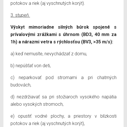
potokov a riek (aj vyschnutých korýt).
3. stupeň
Výskyt mimoriadne silných búrok spojené s
prívalovými zrážkami s úhrnom (BD3, 40 mm za
1h) a nárazmi vetra s rýchlosťou (BV3, >35 m/s):
a) keď nemusíte, nevychádzať z domu,
b) nepúšťať von deti,
c) neparkovať pod stromami a pri chatrných
budovách,
d) nezdržiavať sa pri stožiaroch vysokého napätia
alebo vysokých stromoch,
e) opustiť vodné plochy, a priestory v blízkosti
potokov a riek (aj vyschnutých korýt),