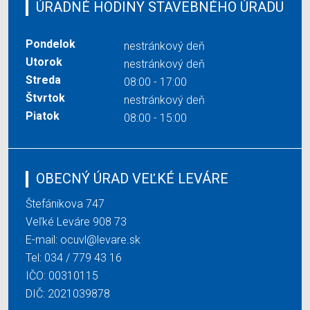
ÚRADNÉ HODINY STAVEBNÉHO ÚRADU
Pondelok
nestránkový deň
Utorok
nestránkový deň
Streda
08:00 - 17:00
Štvrtok
nestránkový deň
Piatok
08:00 - 15:00
OBECNÝ ÚRAD VEĽKÉ LEVÁRE
Štefánikova 747
Veľké Leváre 908 73
E-mail:
ocuvl@levare.sk
Tel:
034 / 779 43 16
IČO: 00310115
DIČ: 2021039878