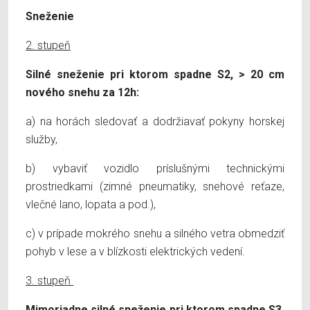
Sneženie
2. stupeň
Silné sneženie pri ktorom spadne S2, > 20 cm
nového snehu za 12h:
a) na horách sledovať a dodržiavať pokyny horskej
služby,
b) vybaviť vozidlo príslušnými technickými
prostriedkami (zimné pneumatiky, snehové reťaze,
vlečné lano, lopata a pod.),
c) v prípade mokrého snehu a silného vetra obmedziť
pohyb v lese a v blízkosti elektrických vedení.
3. stupeň
Mimoriadne silné sneženie pri ktorom spadne S3,