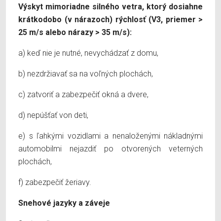
Výskyt mimoriadne silného vetra, ktorý dosiahne
krátkodobo (v nárazoch) rýchlosť (V3, priemer >
25 m/s alebo nárazy > 35 m/s):
a) keď nie je nutné, nevychádzať z domu,
b) nezdržiavať sa na voľných plochách,
c) zatvoriť a zabezpečiť okná a dvere,
d) nepúšťať von deti,
e) s ľahkými vozidlami a nenaloženými nákladnými
automobilmi nejazdiť po otvorených veterných
plochách,
f) zabezpečiť žeriavy.
Snehové jazyky a záveje