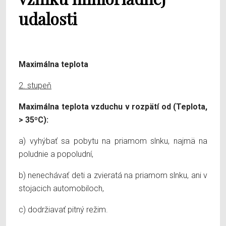
udalosti
Maximálna teplota
2. stupeň
Maximálna teplota vzduchu v rozpätí od (Teplota,
> 35ºC):
a) vyhýbať sa pobytu na priamom slnku, najmä na
poludnie a popoludní,
b) nenechávať deti a zvieratá na priamom slnku, ani v
stojacich automobiloch,
c) dodržiavať pitný režim.