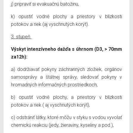
j) pripraviť si evakuačnú batožinu,
k) opustiť vodné plochy a priestory v blízkosti
potokov a riek (aj vyschnutých korýt).
3. stupeň
Výskyt intenzívneho dažďa s úhrnom (D3, > 70mm
za12h):
a) dodržiavať pokyny záchranných zložiek, orgánov
samosprávy a štátnej správy, sledovať pokyny v
hromadných informačných prostriedkoch,
b) opustiť vodné plochy, a priestory v blízkosti
potokov a riek ( aj vyschnutých korýt),
c) odstrániť látky, ktoré môžu v styku s vodou vyvolať
chemickú reakciu (jedy, žieraviny, kyseliny a pod.),