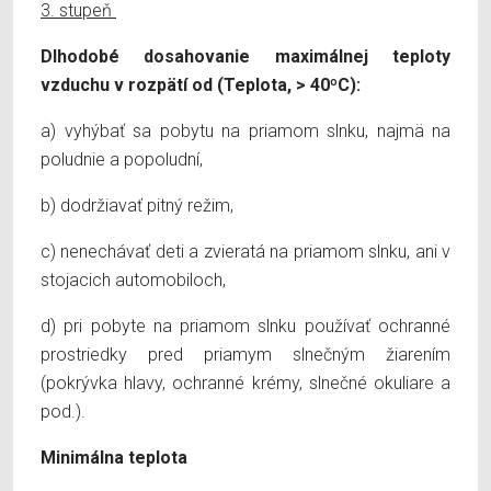
3. stupeň
Dlhodobé dosahovanie maximálnej teploty
vzduchu v rozpätí od (Teplota, > 40ºC):
a) vyhýbať sa pobytu na priamom slnku, najmä na
poludnie a popoludní,
b) dodržiavať pitný režim,
c) nenechávať deti a zvieratá na priamom slnku, ani v
stojacich automobiloch,
d) pri pobyte na priamom slnku používať ochranné
prostriedky pred priamym slnečným žiarením
(pokrývka hlavy, ochranné krémy, slnečné okuliare a
pod.).
Minimálna teplota