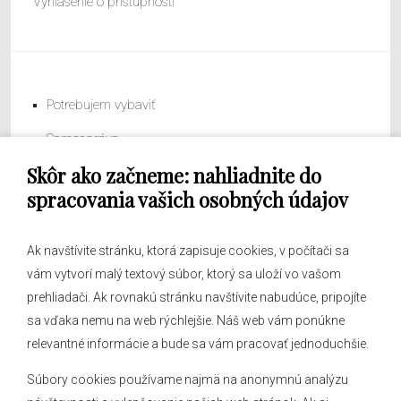
Vyhlásenie o prístupnosti
Potrebujem vybaviť
Samospráva
Skôr ako začneme: nahliadnite do
Obecný úrad
spracovania vašich osobných údajov
Ak navštívite stránku, ktorá zapisuje cookies, v počítači sa
vám vytvorí malý textový súbor, ktorý sa uloží vo vašom
O obci
prehliadači. Ak rovnakú stránku navštívite nabudúce, pripojíte
Novinky
sa vďaka nemu na web rýchlejšie. Náš web vám ponúkne
Hlásenia obecného rozhlasu
relevantné informácie a bude sa vám pracovať jednoduchšie.
Súbory cookies používame najmä na anonymnú analýzu