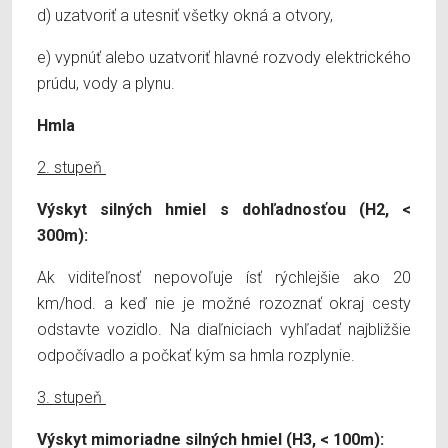
d) uzatvoriť a utesniť všetky okná a otvory,
e) vypnúť alebo uzatvoriť hlavné rozvody elektrického
prúdu, vody a plynu.
Hmla
2. stupeň
Výskyt silných hmiel s dohľadnosťou (H2, <
300m):
Ak viditeľnosť nepovoľuje ísť rýchlejšie ako 20
km/hod. a keď nie je možné rozoznať okraj cesty
odstavte vozidlo. Na diaľniciach vyhľadať najbližšie
odpočívadlo a počkať kým sa hmla rozplynie.
3. stupeň
Výskyt mimoriadne silných hmiel (H3, < 100m):