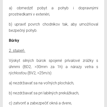
a) obmedziť pobyt a pohyb i dopravnými
prostriedkami v exteriéri,
b) upraviť povrch chodníkov tak, aby umožňoval
bezpečný pohyb.
Búrky
2. stupeň
Výskyt silných búrok spojené prívalové zrážky s
úhrnmi (BD2, >30mm za 1h) a nárazy vetra s
rýchlosťou (BV2, >25m/s):
a) nezdržiavať sa na voľných plochách,
b) nezdržiavať sa pri labilných prekážkach,
c) zatvoriť a zabezpečiť okná a dvere,