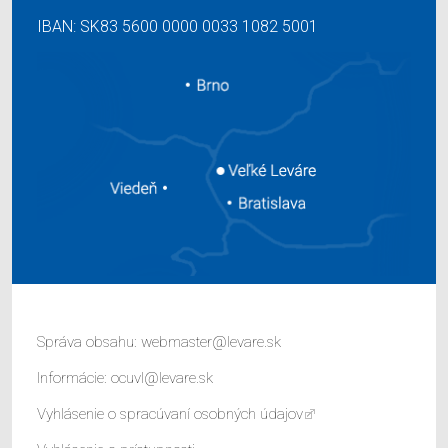
IBAN: SK83 5600 0000 0033 1082 5001
Správa obsahu:
webmaster@levare.sk
Informácie:
ocuvl@levare.sk
Vyhlásenie o spracúvaní osobných údajov