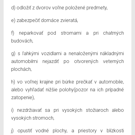
d) odložiť z dvorov voľne položené predmety,
e) zabezpečiť domáce zvieratá,
f) neparkovať pod stromami a pri chatrných
budovách,
g) s ľahkými vozidlami a nenaloženými nákladnými
automobilmi nejazdiť po otvorených veterných
plochách,
h) vo voľnej krajine pri búrke prečkať v automobile,
alebo vyhľadať nižšie polohy(pozor na ich prípadné
zatopenie),
i) nezdržiavať sa pri vysokých stožiaroch alebo
vysokých stromoch,
j) opustiť vodné plochy, a priestory v blízkosti