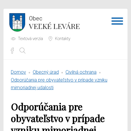
Obec
VEĽKÉ LEVÁRE
Textová verzia
Kontakty
Potrebujem vybaviť
Domov
Obecný úrad
Civilná ochrana
Samospráva
Odporúčania pre obyvateľstvo v prípade vzniku
mimoriadnej udalosti
Obecný úrad
Odporúčania pre
O obci
obyvateľstvo v prípade
vzniku mimoriadnej