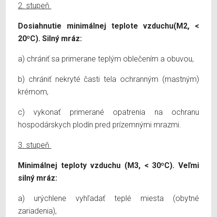
2. stupeň
Dosiahnutie minimálnej teplote vzduchu(M2, <
20ºC). Silný mráz:
a) chrániť sa primerane teplým oblečením a obuvou,
b) chrániť nekryté časti tela ochranným (mastným)
krémom,
c) vykonať primerané opatrenia na ochranu
hospodárskych plodín pred prízemnými mrazmi.
3. stupeň
Minimálnej teploty vzduchu (M3, < 30ºC). Veľmi
silný mráz:
a) urýchlene vyhľadať teplé miesta (obytné
zariadenia),