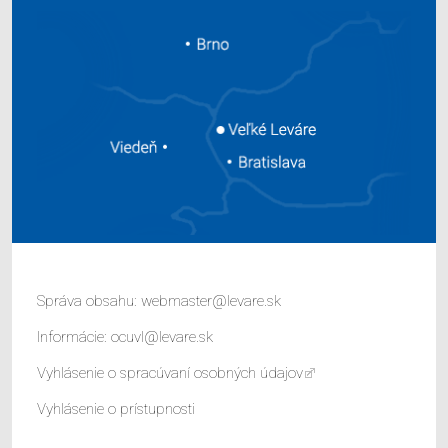
Správa obsahu:
webmaster@levare.sk
Informácie:
ocuvl@levare.sk
Vyhlásenie o spracúvaní osobných údajov
Vyhlásenie o prístupnosti