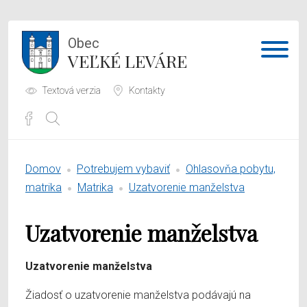
Obec
VEĽKÉ LEVÁRE
Textová verzia
Kontakty
Potrebujem vybaviť
Domov
Potrebujem vybaviť
Ohlasovňa pobytu,
Samospráva
matrika
Matrika
Uzatvorenie manželstva
Obecný úrad
Uzatvorenie manželstva
O obci
Uzatvorenie manželstva
Žiadosť o uzatvorenie manželstva podávajú na