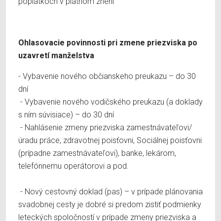
poplatkoch v platnom znení
Ohlasovacie povinnosti pri zmene priezviska po
uzavretí manželstva
- Vybavenie nového občianskeho preukazu – do 30
dní
- Vybavenie nového vodičského preukazu (a doklady
s ním súvisiace) – do 30 dní
- Nahlásenie zmeny priezviska zamestnávateľovi/
úradu práce, zdravotnej poisťovni, Sociálnej poisťovni
(prípadne zamestnávateľovi), banke, lekárom,
telefónnemu operátorovi a pod.
- Nový cestovný doklad (pas) – v prípade plánovania
svadobnej cesty je dobré si predom zistiť podmienky
leteckých spoločností v prípade zmeny priezviska a