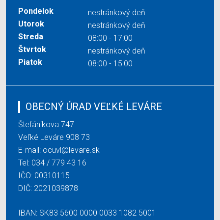
Pondelok
nestránkový deň
Utorok
nestránkový deň
Streda
08:00 - 17:00
Štvrtok
nestránkový deň
Piatok
08:00 - 15:00
OBECNÝ ÚRAD VEĽKÉ LEVÁRE
Štefánikova 747
Veľké Leváre 908 73
E-mail:
ocuvl@levare.sk
Tel:
034 / 779 43 16
IČO: 00310115
DIČ: 2021039878
IBAN: SK83 5600 0000 0033 1082 5001