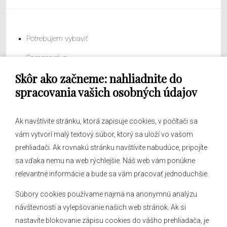
Potrebujem vybaviť
Samospráva
Skôr ako začneme: nahliadnite do
Obecný úrad
spracovania vašich osobných údajov
Ak navštívite stránku, ktorá zapisuje cookies, v počítači sa
vám vytvorí malý textový súbor, ktorý sa uloží vo vašom
O obci
prehliadači. Ak rovnakú stránku navštívite nabudúce, pripojíte
Novinky
sa vďaka nemu na web rýchlejšie. Náš web vám ponúkne
Hlásenia obecného rozhlasu
relevantné informácie a bude sa vám pracovať jednoduchšie.
Súbory cookies používame najmä na anonymnú analýzu
návštevnosti a vylepšovanie našich web stránok. Ak si
nastavíte blokovanie zápisu cookies do vášho prehliadača, je