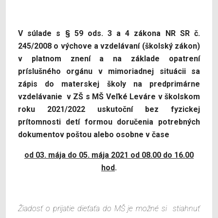
V súlade s
§ 59 ods. 3 a 4 zákona NR SR č.
245/2008 o výchove a vzdelávaní (školský zákon)
v platnom znení a na základe opatrení
príslušného orgánu v mimoriadnej situácii sa
zápis
do materskej školy na predprimárne
vzdelávanie
v ZŠ s MŠ Veľké Leváre
v školskom
roku 2021/2022 uskutoční bez fyzickej
prítomnosti detí formou doručenia potrebných
dokumentov poštou alebo osobne v čase
od 03. mája do 05. mája 2021 od 08.00 do 16.00
hod
.
Žiadosť o prijatie dieťaťa do MŠ je možné si stiahnuť