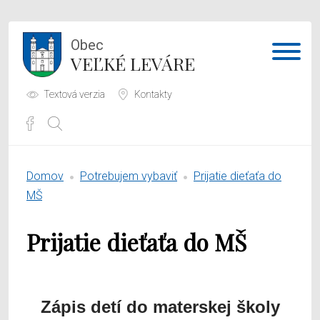
Obec
VEĽKÉ LEVÁRE
Textová verzia
Kontakty
Potrebujem vybaviť
Domov
Potrebujem vybaviť
Prijatie dieťaťa do
Samospráva
MŠ
Obecný úrad
Prijatie dieťaťa do MŠ
O obci
Zápis detí do materskej školy