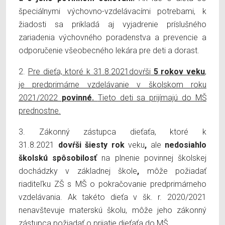
špeciálnymi výchovno-vzdelávacími potrebami, k
žiadosti sa prikladá aj vyjadrenie príslušného
zariadenia výchovného poradenstva a prevencie a
odporučenie všeobecného lekára pre deti a dorast.
2.
Pre dieťa, ktoré k 31.8.2021dovŕši
5 rokov
veku
,
je predprimárne vzdelávanie v školskom roku
2021/2022
povinné.
Tieto deti sa prijímajú do MŠ
prednostne.
3. Zákonný zástupca dieťaťa, ktoré k
31.8.2021
dovŕši šiesty rok
veku
,
ale
nedosiahlo
školskú spôsobilosť
na plnenie povinnej školskej
dochádzky v základnej škole
,
môže požiadať
riaditeľku ZŠ s MŠ o pokračovanie predprimárneho
vzdelávania. Ak takéto dieťa v šk. r. 2020/2021
nenavštevuje materskú školu, môže jeho zákonný
zástupca požiadať o prijatie dieťaťa do MŠ.