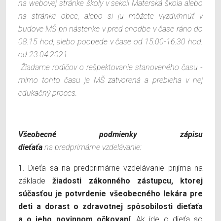
na webovej stránke školy v sekcii Materská škola alebo
na stránke obce, alebo si ju môžete vyzdvihnúť v
budove MŠ pri nástenke v pred chodbe v čase ráno do
08.15 hod, alebo poobede v čase od 15.00-16.30 hod.
od 23.04.2021.
Žiadame rodičov o rešpektovanie stanoveného času -
mimo tohto času je MŠ zatvorená a prebieha v nej
edukačný proces.
Všeobecné podmienky zápisu
dieťaťa
na predprimárne vzdelávanie:
1. Dieťa sa na predprimárne vzdelávanie prijíma na
základe
žiadosti zákonného zástupcu, ktorej
súčasťou je potvrdenie všeobecného lekára pre
deti a dorast o zdravotnej spôsobilosti dieťaťa
a o jeho povinnom očkovaní.
Ak ide o dieťa so