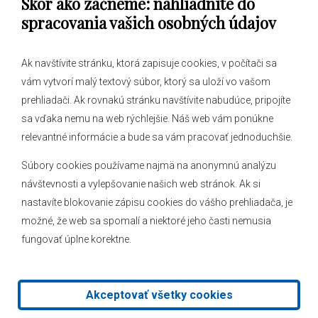
Skôr ako začneme: nahliadnite do
Obecný úrad
spracovania vašich osobných údajov
Ak navštívite stránku, ktorá zapisuje cookies, v počítači sa
vám vytvorí malý textový súbor, ktorý sa uloží vo vašom
O obci
prehliadači. Ak rovnakú stránku navštívite nabudúce, pripojíte
Novinky
sa vďaka nemu na web rýchlejšie. Náš web vám ponúkne
Hlásenia obecného rozhlasu
relevantné informácie a bude sa vám pracovať jednoduchšie.
Súbory cookies používame najmä na anonymnú analýzu
návštevnosti a vylepšovanie našich web stránok. Ak si
nastavíte blokovanie zápisu cookies do vášho prehliadača, je
Kontakt
možné, že web sa spomalí a niektoré jeho časti nemusia
fungovať úplne korektne.
Mapa stránok
Facebook
Akceptovať všetky cookies