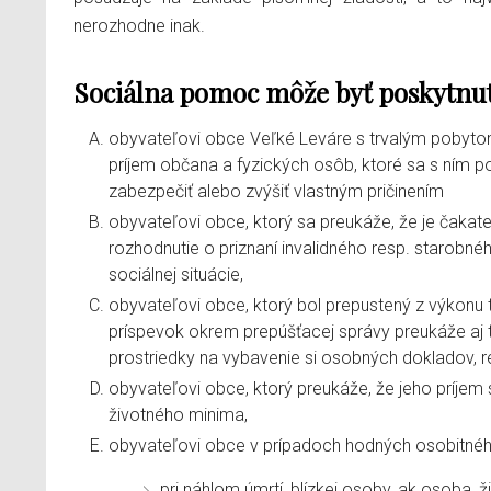
nerozhodne inak.
Sociálna pomoc môže byť poskytnut
obyvateľovi obce Veľké Leváre s trvalým pobytom
príjem občana a fyzických osôb, ktoré sa s ním 
zabezpečiť alebo zvýšiť vlastným pričinením
obyvateľovi obce, ktorý sa preukáže, že je čakat
rozhodnutie o priznaní invalidného resp. starobn
sociálnej situácie,
obyvateľovi obce, ktorý bol prepustený z výkonu t
príspevok okrem prepúšťacej správy preukáže aj 
prostriedky na vybavenie si osobných dokladov, re
obyvateľovi obce, ktorý preukáže, že jeho príje
životného minima,
obyvateľovi obce v prípadoch hodných osobitnéh
pri náhlom úmrtí, blízkej osoby, ak osoba,