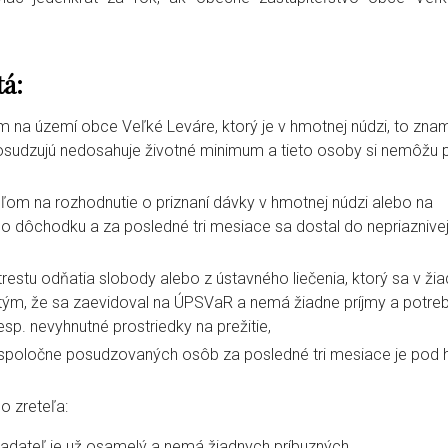
á:
 na území obce Veľké Leváre, ktorý je v hmotnej núdzi, to zna
posudzujú nedosahuje životné minimum a tieto osoby si nemôžu 
eľom na rozhodnutie o priznaní dávky v hmotnej núdzi alebo na
ého dôchodku a za posledné tri mesiace sa dostal do nepriaznive
restu odňatia slobody alebo z ústavného liečenia, ktorý sa v žia
tým, že sa zaevidoval na ÚPSVaR a nemá žiadne príjmy a potreb
sp. nevyhnutné prostriedky na prežitie,
m spoločne posudzovaných osôb za posledné tri mesiace je pod 
o zreteľa:
 žiadateľ je už osamelý a nemá žiadnych príbuzných