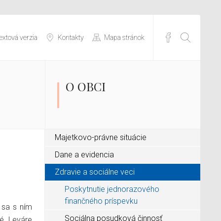
extová verzia
Kontakty
Mapa stránok
O OBCI
Majetkovo-právne situácie
Dane a evidencia
Zdravie a sociálne veci
Poskytnutie jednorazového
finančného príspevku
 sa s ním
Sociálna posudková činnosť
ké Leváre