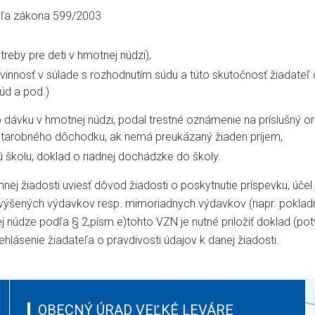
odľa zákona 599/2003
treby pre deti v hmotnej núdzi),
povinnosť v súlade s rozhodnutím súdu a túto skutočnosť žiadateľ
súd a pod.)
 dávku v hmotnej núdzi, podal trestné oznámenie na príslušný o
e starobného dôchodku, ak nemá preukázaný žiaden príjem,
jú školu, doklad o riadnej dochádzke do školy.
mnej žiadosti uviesť dôvod žiadosti o poskytnutie príspevku, účel
e zvýšených výdavkov resp. mimoriadnych výdavkov (napr. poklad
ej núdze podľa § 2,písm.e)tohto VZN je nutné priložiť doklad (pot
hlásenie žiadateľa o pravdivosti údajov k danej žiadosti.
OBECNÝ ÚRAD VEĽKÉ LEVÁRE