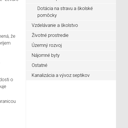
Dotácia na stravu a školské
pomôcky
Vzdelávanie a školstvo
Životné prostredie
mená, že
príjem
Územný rozvoj
Nájomné byty
j
Ostatné
Kanalizácia a vývoz septikov
dosti o
uje
hranicou