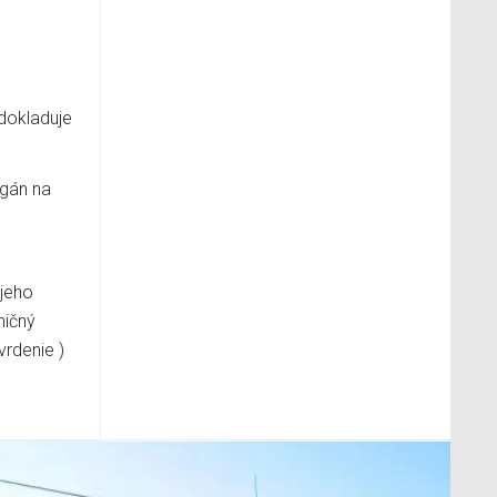
 dokladuje
rgán na
 jeho
ničný
vrdenie )