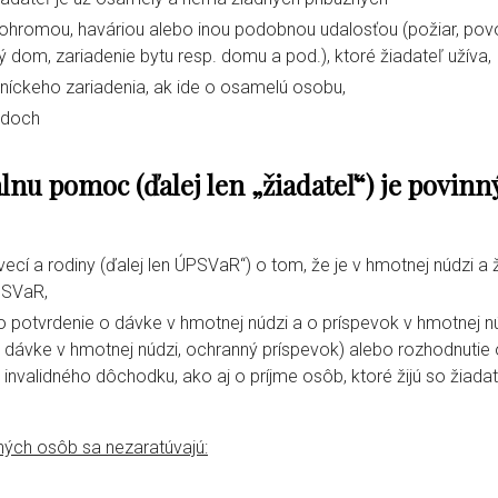
pohromou, haváriou alebo inou podobnou udalosťou (požiar, pov
ý dom, zariadenie bytu resp. domu a pod.), ktoré žiadateľ užíva,
tníckeho zariadenia, ak ide o osamelú osobu,
adoch
lnu pomoc (ďalej len „žiadateľ“) je povinn
ecí a rodiny (ďalej len ÚPSVaR“) o tom, že je v hmotnej núdzi a 
PSVaR,
bo potvrdenie o dávke v hmotnej núdzi a o príspevok v hmotnej n
 k dávke v hmotnej núdzi, ochranný príspevok) alebo rozhodnutie
nvalidného dôchodku, ako aj o príjme osôb, ktoré žijú so žiada
ných osôb sa nezaratúvajú: