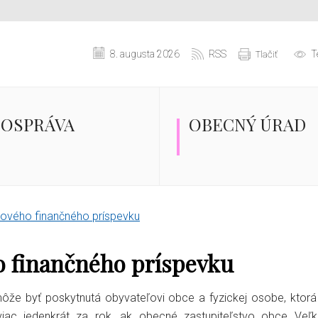
8. augusta 2026
RSS
T
Tlačiť
OSPRÁVA
OBECNÝ ÚRAD
zového finančného príspevku
o finančného príspevku
že byť poskytnutá obyvateľovi obce a fyzickej osobe, ktorá
viac jedenkrát za rok, ak obecné zastupiteľstvo obce Veľ