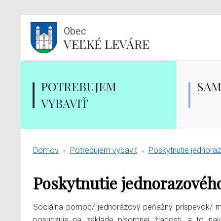
Obec
VEĽKÉ LEVÁRE
POTREBUJEM
SAM
VYBAVIŤ
Domov
Potrebujem vybaviť
Poskytnutie jednora
Poskytnutie jednorazovéh
Sociálna pomoc/ jednorázový peňažný príspevok/ mô
posudzuje na základe písomnej žiadosti, a to naj