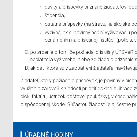
dávky a príspevky priznané žiadateľovi p
štipendiá,
ostatné príspevky (na stravu, na školské po
výživné, ak si povinný neplní vyživovaciu 
oznámením na príslušnej inštitúcii (polícia, 
potvrdenie o tom, že požiadal príslušný ÚPSVaR o
neplatiteľa výživného, alebo že žiada o priznani
ak deti, ktoré sú v zaopatrení žiadateľa, navštevu
Žiadateľ, ktorý požiada o príspevok, je povinný v píso
využitia a zároveň k žiadosti priložiť doklad o úhrad
blok, faktúru, ústrižok poštovej poukážky), v čase náhl
o spôsobenej škode. Súčasťou žiadosti je aj čestné pre
ÚRADNÉ HODINY