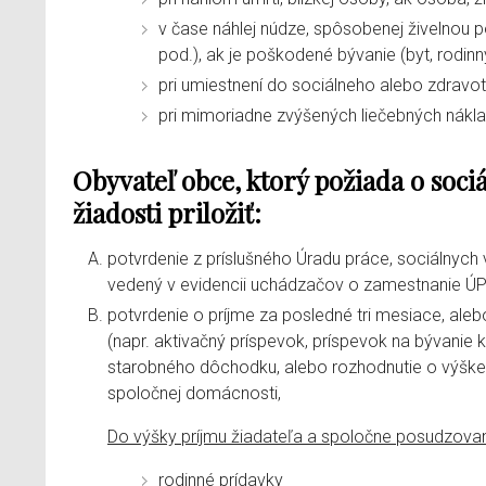
v čase náhlej núdze, spôsobenej živelnou 
pod.), ak je poškodené bývanie (byt, rodinn
pri umiestnení do sociálneho alebo zdravo
pri mimoriadne zvýšených liečebných nákl
Obyvateľ obce, ktorý požiada o sociá
žiadosti priložiť:
potvrdenie z príslušného Úradu práce, sociálnych v
vedený v evidencii uchádzačov o zamestnanie Ú
potvrdenie o príjme za posledné tri mesiace, ale
(napr. aktivačný príspevok, príspevok na bývanie
starobného dôchodku, alebo rozhodnutie o výške i
spoločnej domácnosti,
Do výšky príjmu žiadateľa a spoločne posudzova
rodinné prídavky