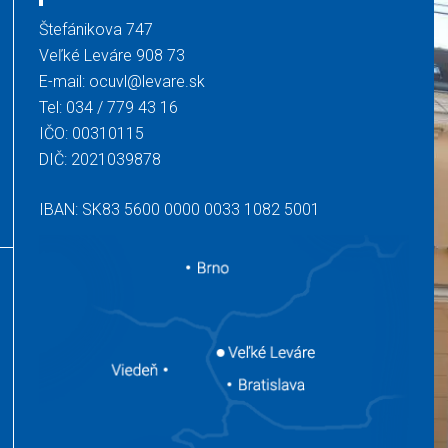
Štefánikova 747
Veľké Leváre 908 73
E-mail:
ocuvl@levare.sk
Tel:
034 / 779 43 16
IČO: 00310115
DIČ: 2021039878
IBAN: SK83 5600 0000 0033 1082 5001