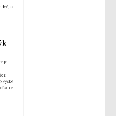
odeň, a
ý k
že je
údzi
 o výške
teľom v