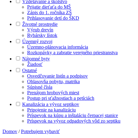
Vzdelávanie a školstvo
Prijatie dieťaťa do MŠ
Zápis do 1. ročníka ZŠ
Prihlasovanie detí do ŠKD
Životné prostredie
Výrub drevín
Rybársky lístok
Územný rozvoj
Územno-plánovacia informácia
Rozkopávky a zabratie verejného priestranstva
Nájomné byty
Žiadosť
Ostatné
Osvedčovanie listín a podpisov
Ohlasovňa pobytu, matrika
Súpisné čísla
Prenájom hrobových miest
Postup pri sťažnostiach a petíciách
Kanalizácia a vývoz septikov
Pripojenie na kanalizáciu
Príspevok na kúpu a inštaláciu čerpacej stanice
Príspevok na vývoz odpadových vôd zo septiku
Domov
/
Potrebujem vybaviť