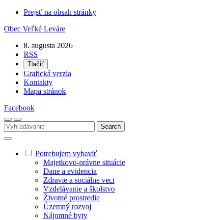
Prejsť na obsah stránky
Obec
Veľké Leváre
8. augusta 2026
RSS
Tlačiť
Grafická verzia
Kontakty
Mapa stránok
Facebook
Potrebujem vybaviť
Majetkovo-právne situácie
Dane a evidencia
Zdravie a sociálne veci
Vzdelávanie a školstvo
Životné prostredie
Územný rozvoj
Nájomné byty