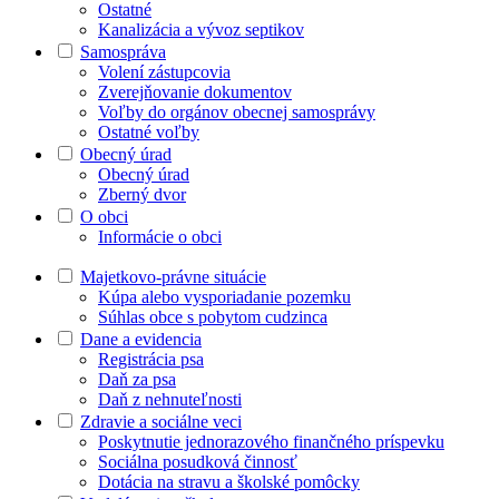
Ostatné
Kanalizácia a vývoz septikov
Samospráva
Volení zástupcovia
Zverejňovanie dokumentov
Voľby do orgánov obecnej samosprávy
Ostatné voľby
Obecný úrad
Obecný úrad
Zberný dvor
O obci
Informácie o obci
Majetkovo-právne situácie
Kúpa alebo vysporiadanie pozemku
Súhlas obce s pobytom cudzinca
Dane a evidencia
Registrácia psa
Daň za psa
Daň z nehnuteľnosti
Zdravie a sociálne veci
Poskytnutie jednorazového finančného príspevku
Sociálna posudková činnosť
Dotácia na stravu a školské pomôcky