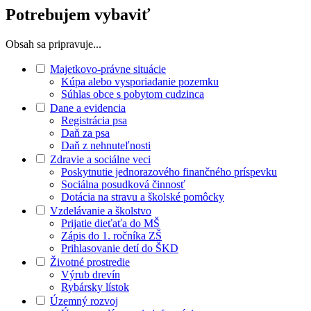
Potrebujem vybaviť
Obsah sa pripravuje...
Majetkovo-právne situácie
Kúpa alebo vysporiadanie pozemku
Súhlas obce s pobytom cudzinca
Dane a evidencia
Registrácia psa
Daň za psa
Daň z nehnuteľnosti
Zdravie a sociálne veci
Poskytnutie jednorazového finančného príspevku
Sociálna posudková činnosť
Dotácia na stravu a školské pomôcky
Vzdelávanie a školstvo
Prijatie dieťaťa do MŠ
Zápis do 1. ročníka ZŠ
Prihlasovanie detí do ŠKD
Životné prostredie
Výrub drevín
Rybársky lístok
Územný rozvoj