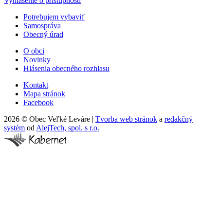
Vyhlásenie o prístupnosti
Potrebujem vybaviť
Samospráva
Obecný úrad
O obci
Novinky
Hlásenia obecného rozhlasu
Kontakt
Mapa stránok
Facebook
2026 © Obec Veľké Leváre
|
Tvorba web stránok
a
redakčný
systém
od
AlejTech, spol. s r.o.