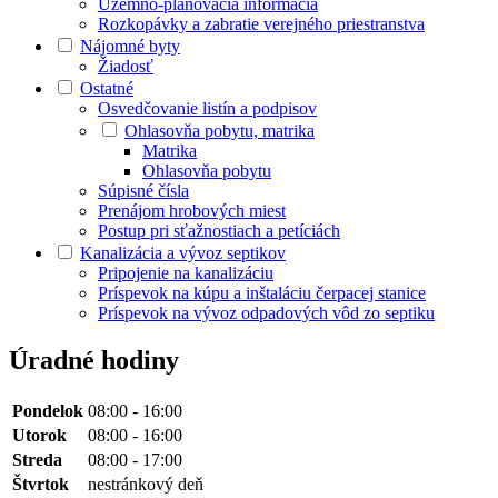
Územno-plánovacia informácia
Rozkopávky a zabratie verejného priestranstva
Nájomné byty
Žiadosť
Ostatné
Osvedčovanie listín a podpisov
Ohlasovňa pobytu, matrika
Matrika
Ohlasovňa pobytu
Súpisné čísla
Prenájom hrobových miest
Postup pri sťažnostiach a petíciách
Kanalizácia a vývoz septikov
Pripojenie na kanalizáciu
Príspevok na kúpu a inštaláciu čerpacej stanice
Príspevok na vývoz odpadových vôd zo septiku
Úradné hodiny
Pondelok
08:00 - 16:00
Utorok
08:00 - 16:00
Streda
08:00 - 17:00
Štvrtok
nestránkový deň