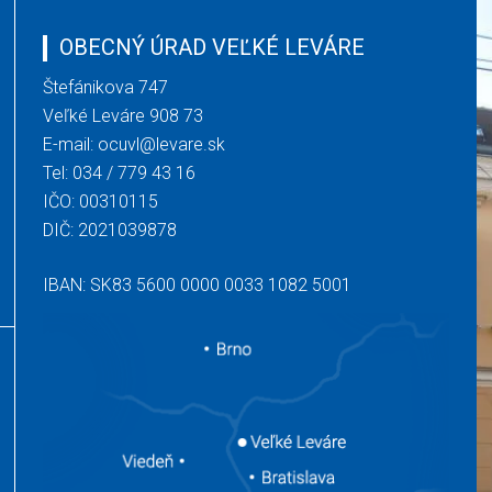
OBECNÝ ÚRAD VEĽKÉ LEVÁRE
Štefánikova 747
Veľké Leváre 908 73
E-mail:
ocuvl@levare.sk
Tel:
034 / 779 43 16
IČO: 00310115
DIČ: 2021039878
IBAN: SK83 5600 0000 0033 1082 5001