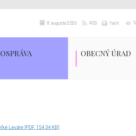
8. augusta 2026
RSS
T
Tlačiť
OSPRÁVA
OBECNÝ ÚRAD
eľké Leváre
[PDF, 154,34 KB]