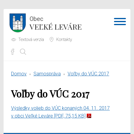
Obec
VEĽKÉ LEVÁRE
Textová verzia
Kontakty
Potrebujem vybaviť
Domov
Samospráva
Voľby do VÚC 2017
Samospráva
Voľby do VÚC 2017
Obecný úrad
O obci
Výsledky volieb do VÚC konaných 04. 11. 2017
v obci Veľké Leváre
[PDF, 75,15 KB]