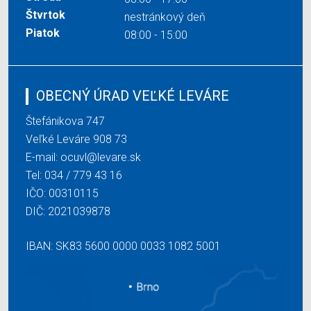
Štvrtok
nestránkový deň
Piatok
08:00 - 15:00
OBECNÝ ÚRAD VEĽKÉ LEVÁRE
Štefánikova 747
Veľké Leváre 908 73
E-mail:
ocuvl@levare.sk
Tel:
034 / 779 43 16
IČO: 00310115
DIČ: 2021039878
IBAN: SK83 5600 0000 0033 1082 5001