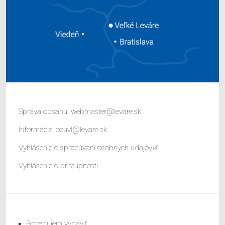
Správa obsahu:
webmaster@levare.sk
Informácie:
ocuvl@levare.sk
Vyhlásenie o spracúvaní osobných údajov
Vyhlásenie o prístupnosti
Potrebujem vybaviť