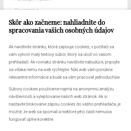
Samospráva
Skôr ako začneme: nahliadnite do
Obecný úrad
spracovania vašich osobných údajov
Ak navštívite stránku, ktorá zapisuje cookies, v počítači sa
vám vytvorí malý textový súbor, ktorý sa uloží vo vašom
O obci
prehliadači. Ak rovnakú stránku navštívite nabudúce, pripojíte
Novinky
sa vďaka nemu na web rýchlejšie. Náš web vám ponúkne
Hlásenia obecného rozhlasu
relevantné informácie a bude sa vám pracovať jednoduchšie.
Súbory cookies používame najmä na anonymnú analýzu
návštevnosti a vylepšovanie našich web stránok. Ak si
nastavíte blokovanie zápisu cookies do vášho prehliadača, je
Kontakt
možné, že web sa spomalí a niektoré jeho časti nemusia
fungovať úplne korektne.
Mapa stránok