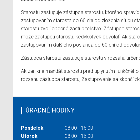
Starostu zastupuje zástupca starostu, ktorého spravid
zastupovaním starosta do 60 dní od zloženia sľubu sta
starostu zvolí obecné zastupiteľstvo. Zástupca staro
môže zástupcu starostu kedykoľvek odvolať. Ak staro
zastupovaním ďalšieho poslanca do 60 dní od odvolan
Zástupca starostu zastupuje starostu v rozsahu urč
Ak zanikne mandát starostu pred uplynutím funkčného 
rozsahu zástupca starostu; Zastupovanie sa skončí z
ÚRADNÉ HODINY
Pondelok
08:00 - 16:00
Utorok
08:00 - 16:00