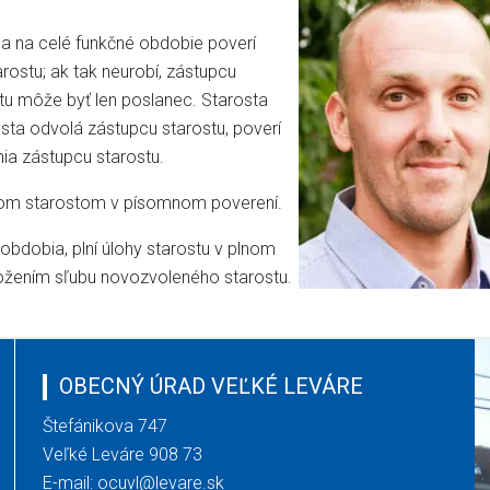
la na celé funkčné obdobie poverí
rostu; ak tak neurobí, zástupcu
stu môže byť len poslanec. Starosta
sta odvolá zástupcu starostu, poverí
ia zástupcu starostu.
enom starostom v písomnom poverení.
obdobia, plní úlohy starostu v plnom
ložením sľubu novozvoleného starostu.
OBECNÝ ÚRAD VEĽKÉ LEVÁRE
Štefánikova 747
Veľké Leváre 908 73
E-mail:
ocuvl@levare.sk