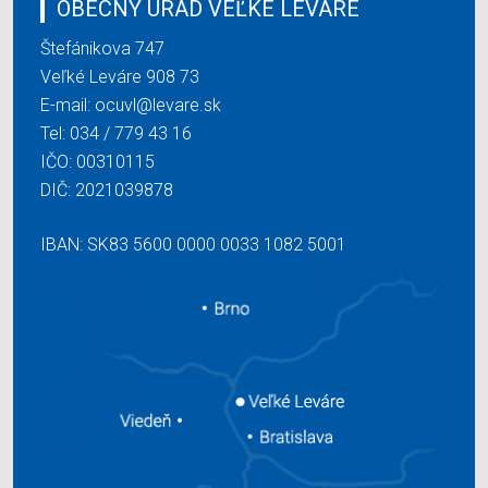
OBECNÝ ÚRAD VEĽKÉ LEVÁRE
Štefánikova 747
Veľké Leváre 908 73
E-mail:
ocuvl@levare.sk
Tel:
034 / 779 43 16
IČO: 00310115
DIČ: 2021039878
IBAN: SK83 5600 0000 0033 1082 5001