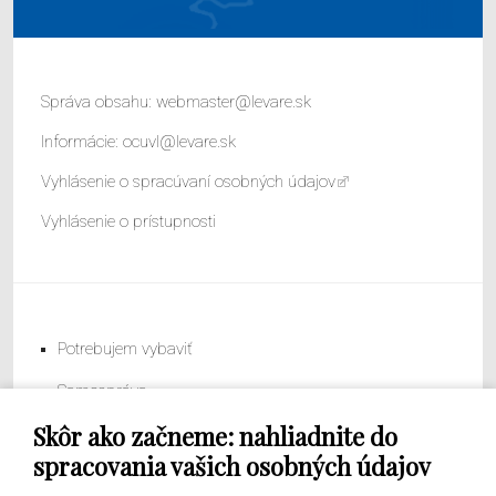
Správa obsahu:
webmaster@levare.sk
Informácie:
ocuvl@levare.sk
Vyhlásenie o spracúvaní osobných údajov
Vyhlásenie o prístupnosti
Potrebujem vybaviť
Samospráva
Skôr ako začneme: nahliadnite do
Obecný úrad
spracovania vašich osobných údajov