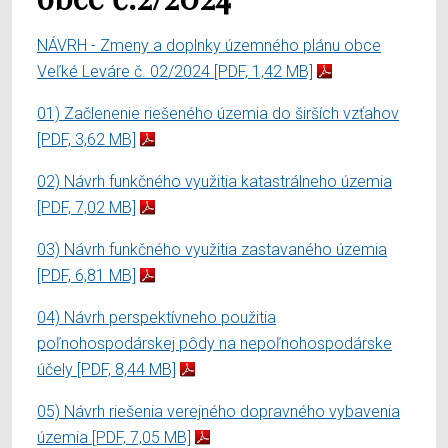
NÁVRH - Zmeny a doplnky územného plánu obce
Veľké Leváre č. 02/2024
[PDF, 1,42 MB]
01) Začlenenie riešeného územia do širších vzťahov
[PDF, 3,62 MB]
02) Návrh funkčného využitia katastrálneho územia
[PDF, 7,02 MB]
03) Návrh funkčného využitia zastavaného územia
[PDF, 6,81 MB]
04) Návrh perspektívneho použitia
poľnohospodárskej pôdy na nepoľnohospodárske
účely
[PDF, 8,44 MB]
05) Návrh riešenia verejného dopravného vybavenia
územia
[PDF, 7,05 MB]