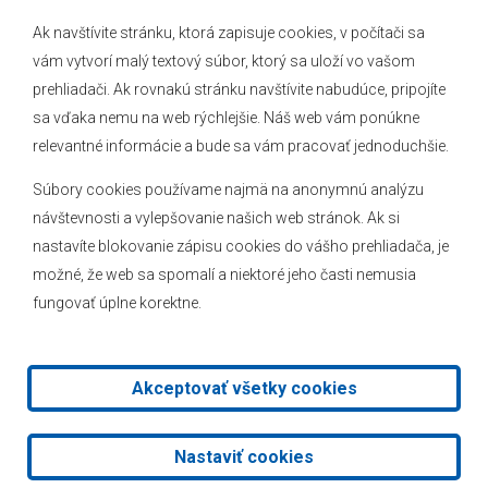
Ak navštívite stránku, ktorá zapisuje cookies, v počítači sa
vám vytvorí malý textový súbor, ktorý sa uloží vo vašom
O obci
prehliadači. Ak rovnakú stránku navštívite nabudúce, pripojíte
Novinky
sa vďaka nemu na web rýchlejšie. Náš web vám ponúkne
Hlásenia obecného rozhlasu
relevantné informácie a bude sa vám pracovať jednoduchšie.
Súbory cookies používame najmä na anonymnú analýzu
návštevnosti a vylepšovanie našich web stránok. Ak si
nastavíte blokovanie zápisu cookies do vášho prehliadača, je
Kontakt
možné, že web sa spomalí a niektoré jeho časti nemusia
fungovať úplne korektne.
Mapa stránok
Facebook
Akceptovať všetky cookies
2026 © Obec Veľké Leváre
|
Tvorba web stránok
a
redakčný
Nastaviť cookies
systém
od
AlejTech, spol. s r.o.