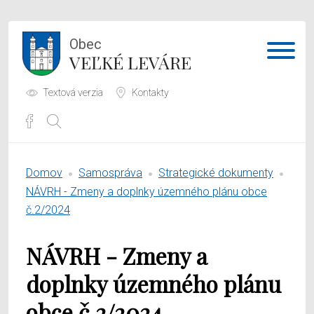
Obec
VEĽKÉ LEVÁRE
Textová verzia
Kontakty
Potrebujem vybaviť
Domov
Samospráva
Strategické dokumenty
Samospráva
NÁVRH - Zmeny a doplnky územného plánu obce
č.2/2024
Obecný úrad
NÁVRH - Zmeny a
O obci
doplnky územného plánu
obce č.2/2024