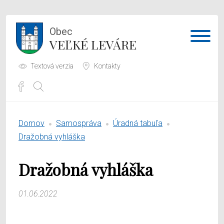
Obec
VEĽKÉ LEVÁRE
Textová verzia
Kontakty
Potrebujem vybaviť
Domov
Samospráva
Úradná tabuľa
Samospráva
Dražobná vyhláška
Obecný úrad
Dražobná vyhláška
O obci
01.06.2022