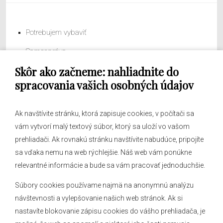
Potrebujem vybaviť
Samospráva
Skôr ako začneme: nahliadnite do
Obecný úrad
spracovania vašich osobných údajov
Ak navštívite stránku, ktorá zapisuje cookies, v počítači sa
vám vytvorí malý textový súbor, ktorý sa uloží vo vašom
O obci
prehliadači. Ak rovnakú stránku navštívite nabudúce, pripojíte
Novinky
sa vďaka nemu na web rýchlejšie. Náš web vám ponúkne
Hlásenia obecného rozhlasu
relevantné informácie a bude sa vám pracovať jednoduchšie.
Súbory cookies používame najmä na anonymnú analýzu
návštevnosti a vylepšovanie našich web stránok. Ak si
nastavíte blokovanie zápisu cookies do vášho prehliadača, je