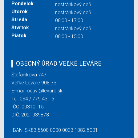
Pondelok
nestránkový deň
Utorok
nestránkový deň
Streda
08:00 - 17:00
Štvrtok
nestránkový deň
Piatok
08:00 - 15:00
OBECNÝ ÚRAD VEĽKÉ LEVÁRE
Štefánikova 747
Veľké Leváre 908 73
E-mail:
ocuvl@levare.sk
Tel:
034 / 779 43 16
IČO: 00310115
DIČ: 2021039878
IBAN: SK83 5600 0000 0033 1082 5001