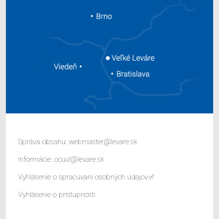
Správa obsahu:
webmaster@levare.sk
Informácie:
ocuvl@levare.sk
Vyhlásenie o spracúvaní osobných údajov
Vyhlásenie o prístupnosti