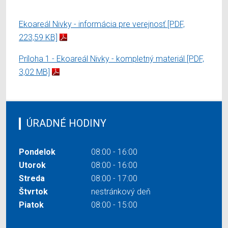
Ekoareál Nivky - informácia pre verejnosť
[PDF,
223,59 KB]
Príloha 1 - Ekoareál Nivky - kompletný materiál
[PDF,
3,02 MB]
ÚRADNÉ HODINY
Pondelok
08:00 - 16:00
Utorok
08:00 - 16:00
Streda
08:00 - 17:00
Štvrtok
nestránkový deň
Piatok
08:00 - 15:00