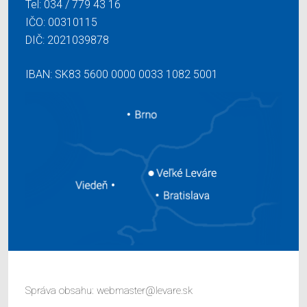
Tel:
034 / 779 43 16
IČO: 00310115
DIČ: 2021039878
IBAN: SK83 5600 0000 0033 1082 5001
Správa obsahu:
webmaster@levare.sk