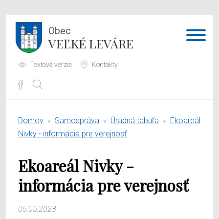
Obec
VEĽKÉ LEVÁRE
Textová verzia
Kontakty
Potrebujem vybaviť
Domov
Samospráva
Úradná tabuľa
Ekoareál
Samospráva
Nivky - informácia pre verejnosť
Obecný úrad
Ekoareál Nivky -
O obci
informácia pre verejnosť
05.05.2023