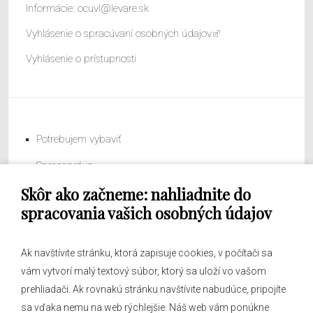
Informácie:
ocuvl@levare.sk
Vyhlásenie o spracúvaní osobných údajov
Vyhlásenie o prístupnosti
Potrebujem vybaviť
Samospráva
Skôr ako začneme: nahliadnite do
Obecný úrad
spracovania vašich osobných údajov
Ak navštívite stránku, ktorá zapisuje cookies, v počítači sa
vám vytvorí malý textový súbor, ktorý sa uloží vo vašom
O obci
prehliadači. Ak rovnakú stránku navštívite nabudúce, pripojíte
Novinky
sa vďaka nemu na web rýchlejšie. Náš web vám ponúkne