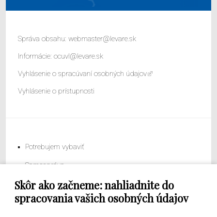
Správa obsahu:
webmaster@levare.sk
Informácie:
ocuvl@levare.sk
Vyhlásenie o spracúvaní osobných údajov
Vyhlásenie o prístupnosti
Potrebujem vybaviť
Samospráva
Skôr ako začneme: nahliadnite do
Obecný úrad
spracovania vašich osobných údajov