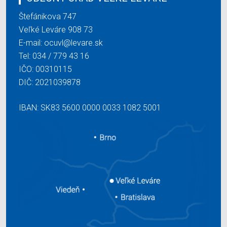
Štefánikova 747
Veľké Leváre 908 73
E-mail:
ocuvl@levare.sk
Tel:
034 / 779 43 16
IČO: 00310115
DIČ: 2021039878
IBAN: SK83 5600 0000 0033 1082 5001