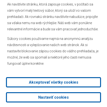
Ak navštívite stránku, ktorá zapisuje cookies, v počítači sa
vám vytvorí malý textový súbor, ktorý sa uloží vo vašom
O obci
prehliadači. Ak rovnakú stránku navštívite nabudúce, pripojíte
Novinky
sa vďaka nemu na web rýchlejšie. Náš web vám ponúkne
Hlásenia obecného rozhlasu
relevantné informácie a bude sa vám pracovať jednoduchšie.
Súbory cookies používame najmä na anonymnú analýzu
návštevnosti a vylepšovanie našich web stránok. Ak si
nastavíte blokovanie zápisu cookies do vášho prehliadača, je
Kontakt
možné, že web sa spomalí a niektoré jeho časti nemusia
fungovať úplne korektne.
Mapa stránok
Facebook
Akceptovať všetky cookies
2026 © Obec Veľké Leváre
|
Tvorba web stránok
a
redakčný
Nastaviť cookies
systém
od
AlejTech, spol. s r.o.