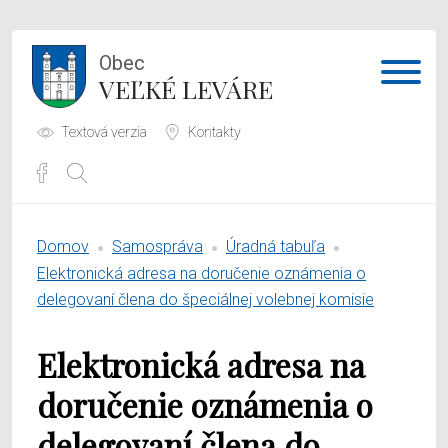
Obec
VEĽKÉ LEVÁRE
Textová verzia
Kontakty
Potrebujem vybaviť
Domov
Samospráva
Úradná tabuľa
Samospráva
Elektronická adresa na doručenie oznámenia o
delegovaní člena do špeciálnej volebnej komisie
Obecný úrad
Elektronická adresa na
O obci
doručenie oznámenia o
delegovaní člena do