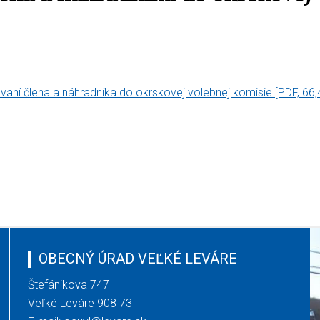
vaní člena a náhradníka do okrskovej volebnej komisie
[PDF, 66,
OBECNÝ ÚRAD VEĽKÉ LEVÁRE
Štefánikova 747
Veľké Leváre 908 73