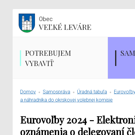
Obec
VEĽKÉ LEVÁRE
POTREBUJEM
SAM
VYBAVIŤ
Domov
Samospráva
Úradná tabuľa
Eurovoľby
a náhradníka do okrskovej volebnej komisie
Eurovoľby 2024 - Elektron
oznámenia o delegovaní čl