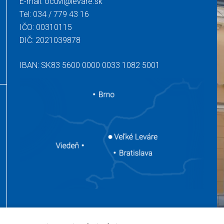
E-mail:
ocuvl@levare.sk
Tel:
034 / 779 43 16
IČO: 00310115
DIČ: 2021039878
IBAN: SK83 5600 0000 0033 1082 5001