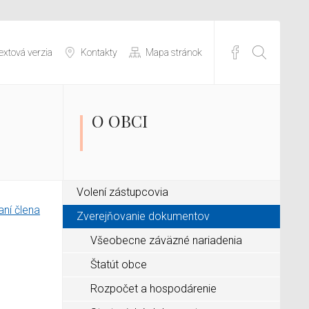
extová verzia
Kontakty
Mapa stránok
O OBCI
Volení zástupcovia
ní člena
Zverejňovanie dokumentov
Všeobecne záväzné nariadenia
Štatút obce
Rozpočet a hospodárenie