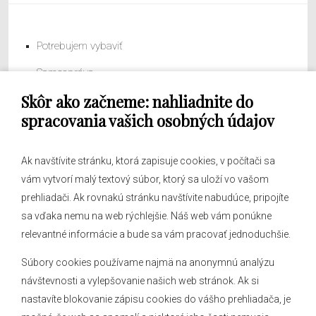
Potrebujem vybaviť
Samospráva
Skôr ako začneme: nahliadnite do
Obecný úrad
spracovania vašich osobných údajov
Ak navštívite stránku, ktorá zapisuje cookies, v počítači sa
vám vytvorí malý textový súbor, ktorý sa uloží vo vašom
O obci
prehliadači. Ak rovnakú stránku navštívite nabudúce, pripojíte
Novinky
sa vďaka nemu na web rýchlejšie. Náš web vám ponúkne
Hlásenia obecného rozhlasu
relevantné informácie a bude sa vám pracovať jednoduchšie.
Súbory cookies používame najmä na anonymnú analýzu
návštevnosti a vylepšovanie našich web stránok. Ak si
nastavíte blokovanie zápisu cookies do vášho prehliadača, je