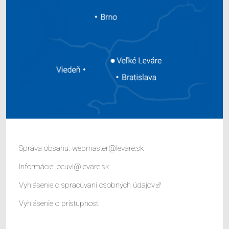
Správa obsahu:
webmaster@levare.sk
Informácie:
ocuvl@levare.sk
Vyhlásenie o spracúvaní osobných údajov
Vyhlásenie o prístupnosti