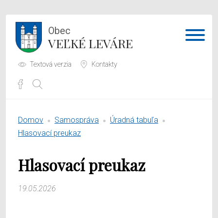
Obec
VEĽKÉ LEVÁRE
Textová verzia
Kontakty
Potrebujem vybaviť
Domov
Samospráva
Úradná tabuľa
Samospráva
Hlasovací preukaz
Obecný úrad
Hlasovací preukaz
O obci
19.05.2026