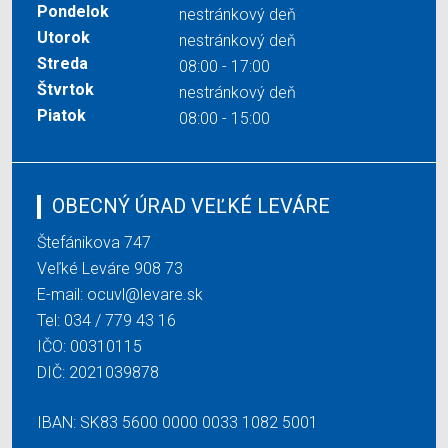
Pondelok
nestránkový deň
Utorok
nestránkový deň
Streda
08:00 - 17:00
Štvrtok
nestránkový deň
Piatok
08:00 - 15:00
OBECNÝ ÚRAD VEĽKÉ LEVÁRE
Štefánikova 747
Veľké Leváre 908 73
E-mail:
ocuvl@levare.sk
Tel:
034 / 779 43 16
IČO: 00310115
DIČ: 2021039878
IBAN: SK83 5600 0000 0033 1082 5001