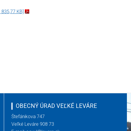
, 835,77 KB]
OBECNÝ ÚRAD VEĽKÉ LEVÁRE
Štefánikova 747
Veľké Leváre 908 73