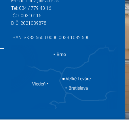
E-mail:
ocuvl@levare.sk
Tel:
034 / 779 43 16
IČO: 00310115
DIČ: 2021039878
IBAN: SK83 5600 0000 0033 1082 5001