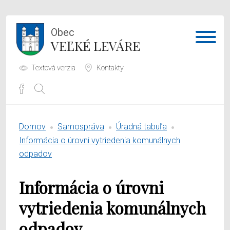
Obec
VEĽKÉ LEVÁRE
Textová verzia
Kontakty
Potrebujem vybaviť
Domov
Samospráva
Úradná tabuľa
Samospráva
Informácia o úrovni vytriedenia komunálnych
odpadov
Obecný úrad
Informácia o úrovni
O obci
vytriedenia komunálnych
odpadov