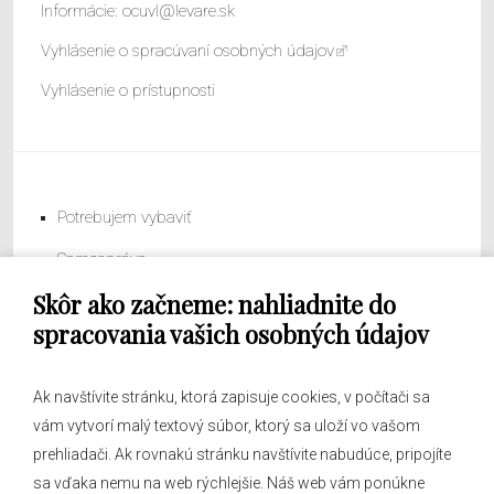
Informácie:
ocuvl@levare.sk
Vyhlásenie o spracúvaní osobných údajov
Vyhlásenie o prístupnosti
Potrebujem vybaviť
Samospráva
Skôr ako začneme: nahliadnite do
Obecný úrad
spracovania vašich osobných údajov
Ak navštívite stránku, ktorá zapisuje cookies, v počítači sa
vám vytvorí malý textový súbor, ktorý sa uloží vo vašom
O obci
prehliadači. Ak rovnakú stránku navštívite nabudúce, pripojíte
Novinky
sa vďaka nemu na web rýchlejšie. Náš web vám ponúkne