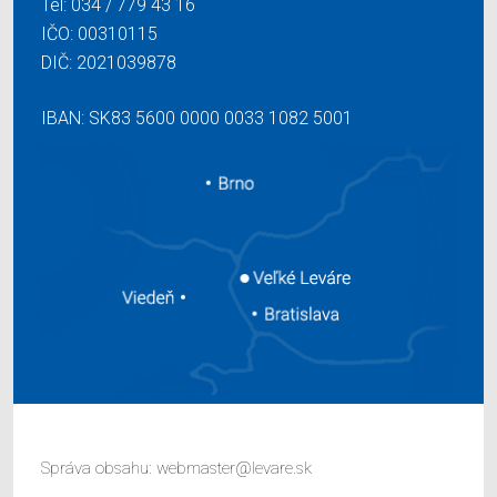
Tel:
034 / 779 43 16
IČO: 00310115
DIČ: 2021039878
IBAN: SK83 5600 0000 0033 1082 5001
Správa obsahu:
webmaster@levare.sk