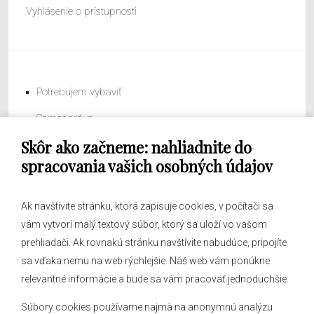
Vyhlásenie o prístupnosti
Potrebujem vybaviť
Samospráva
Skôr ako začneme: nahliadnite do
Obecný úrad
spracovania vašich osobných údajov
Ak navštívite stránku, ktorá zapisuje cookies, v počítači sa
vám vytvorí malý textový súbor, ktorý sa uloží vo vašom
O obci
prehliadači. Ak rovnakú stránku navštívite nabudúce, pripojíte
Novinky
sa vďaka nemu na web rýchlejšie. Náš web vám ponúkne
Hlásenia obecného rozhlasu
relevantné informácie a bude sa vám pracovať jednoduchšie.
Súbory cookies používame najmä na anonymnú analýzu