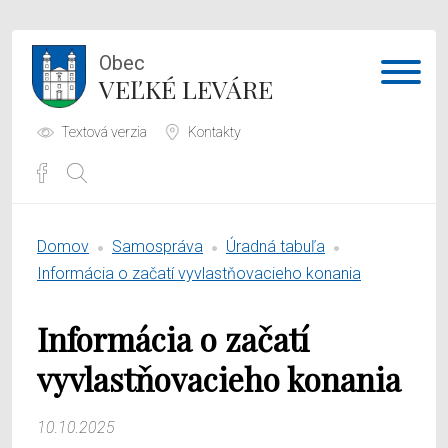
Obec
VEĽKÉ LEVÁRE
Textová verzia
Kontakty
Potrebujem vybaviť
Domov
Samospráva
Úradná tabuľa
Samospráva
Informácia o začatí vyvlastňovacieho konania
Obecný úrad
Informácia o začatí
O obci
vyvlastňovacieho konania
10.10.2025