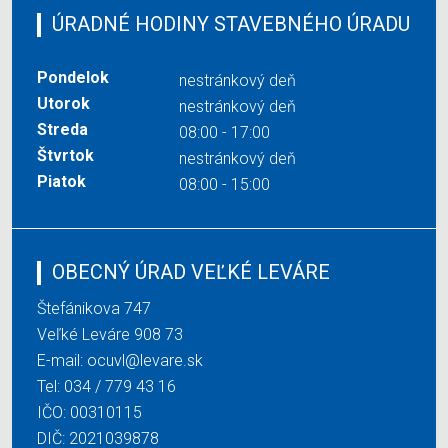
ÚRADNÉ HODINY STAVEBNÉHO ÚRADU
Pondelok
nestránkový deň
Utorok
nestránkový deň
Streda
08:00 - 17:00
Štvrtok
nestránkový deň
Piatok
08:00 - 15:00
OBECNÝ ÚRAD VEĽKÉ LEVÁRE
Štefánikova 747
Veľké Leváre 908 73
E-mail:
ocuvl@levare.sk
Tel:
034 / 779 43 16
IČO: 00310115
DIČ: 2021039878