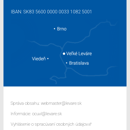
IBAN: SK83 5600 0000 0033 1082 5001
Správa obsahu:
webmaster@levare.sk
Informácie:
ocuvl@levare.sk
Vyhlásenie o spracúvaní osobných údajov