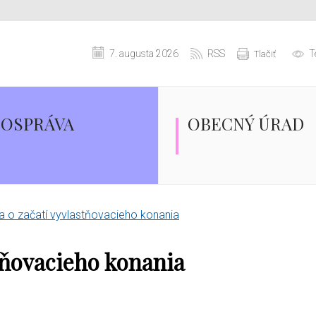
7. augusta 2026
RSS
T
Tlačiť
OSPRÁVA
OBECNÝ ÚRAD
a o začatí vyvlastňovacieho konania
tňovacieho konania