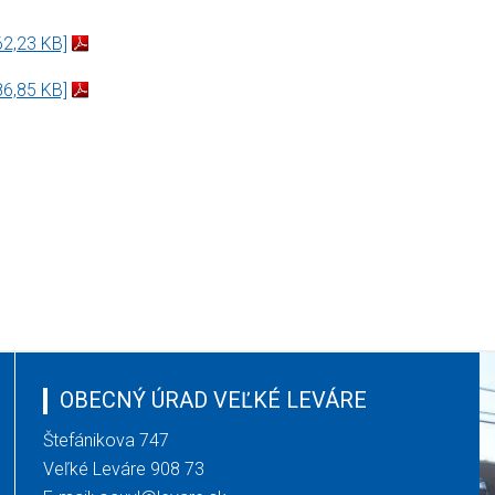
62,23 KB]
86,85 KB]
OBECNÝ ÚRAD VEĽKÉ LEVÁRE
Štefánikova 747
Veľké Leváre 908 73