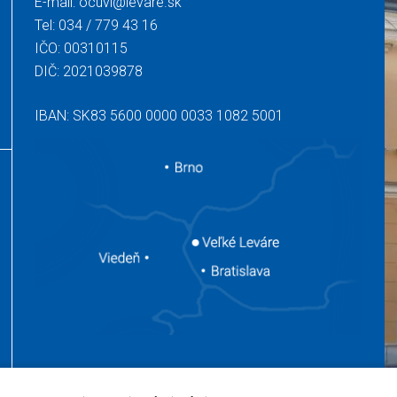
E-mail:
ocuvl@levare.sk
Tel:
034 / 779 43 16
IČO: 00310115
DIČ: 2021039878
IBAN: SK83 5600 0000 0033 1082 5001