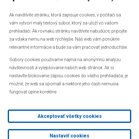
Ak navštívite stránku, ktorá zapisuje cookies, v počítači sa
vám vytvorí malý textový súbor, ktorý sa uloží vo vašom
O obci
prehliadači. Ak rovnakú stránku navštívite nabudúce, pripojíte
Novinky
sa vďaka nemu na web rýchlejšie. Náš web vám ponúkne
Hlásenia obecného rozhlasu
relevantné informácie a bude sa vám pracovať jednoduchšie.
Súbory cookies používame najmä na anonymnú analýzu
návštevnosti a vylepšovanie našich web stránok. Ak si
nastavíte blokovanie zápisu cookies do vášho prehliadača, je
Kontakt
možné, že web sa spomalí a niektoré jeho časti nemusia
fungovať úplne korektne.
Mapa stránok
Facebook
Akceptovať všetky cookies
2026 © Obec Veľké Leváre
|
Tvorba web stránok
a
redakčný
Nastaviť cookies