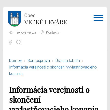
Obec
VEĽKÉ LEVÁRE
Textová verzia
Kontakty
Potrebujem vybaviť
Domov
Samospráva
Úradná tabuľa
Samospráva
Informácia verejnosti o skončení vyvlastňovacieho
konania
Obecný úrad
Informácia verejnosti o
O obci
skončení
vyvlastňovacieho konania