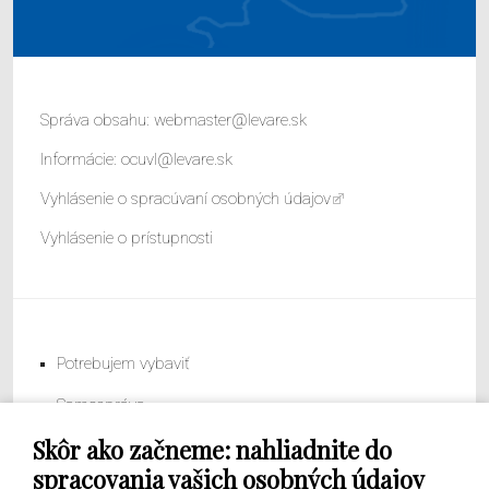
Správa obsahu:
webmaster@levare.sk
Informácie:
ocuvl@levare.sk
Vyhlásenie o spracúvaní osobných údajov
Vyhlásenie o prístupnosti
Potrebujem vybaviť
Samospráva
Skôr ako začneme: nahliadnite do
Obecný úrad
spracovania vašich osobných údajov