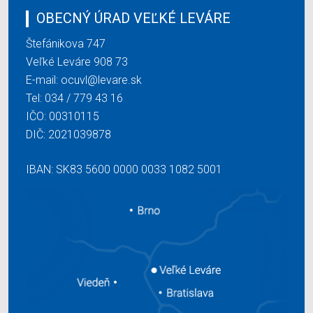
OBECNÝ ÚRAD VEĽKÉ LEVÁRE
Štefánikova 747
Veľké Leváre 908 73
E-mail:
ocuvl@levare.sk
Tel:
034 / 779 43 16
IČO: 00310115
DIČ: 2021039878
IBAN: SK83 5600 0000 0033 1082 5001