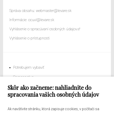
Správa obsahu:
webmaster@levare.sk
Informácie:
ocuvl@levare.sk
Vyhlásenie o spracúvaní osobných údajov
Vyhlásenie o prístupnosti
Potrebujem vybaviť
Samospráva
Skôr ako začneme: nahliadnite do
Obecný úrad
spracovania vašich osobných údajov
Ak navštívite stránku, ktorá zapisuje cookies, v počítači sa