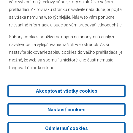
vám vytvorí malý textový súbor, ktorý sa uloží vo vašom
O obci
prehliadači. Ak rovnakú stránku navštívite nabudúce, pripojíte
Novinky
sa vďaka nemu na web rýchlejšie. Náš web vám ponúkne
Hlásenia obecného rozhlasu
relevantné informácie a bude sa vám pracovať jednoduchšie.
Súbory cookies používame najmä na anonymnú analýzu
návštevnosti a vylepšovanie našich web stránok. Ak si
nastavíte blokovanie zápisu cookies do vášho prehliadača, je
Kontakt
možné, že web sa spomalí a niektoré jeho časti nemusia
fungovať úplne korektne.
Mapa stránok
Facebook
Akceptovať všetky cookies
2026 © Obec Veľké Leváre
|
Tvorba web stránok
a
redakčný
Nastaviť cookies
systém
od
AlejTech, spol. s r.o.
Odmietnuť cookies