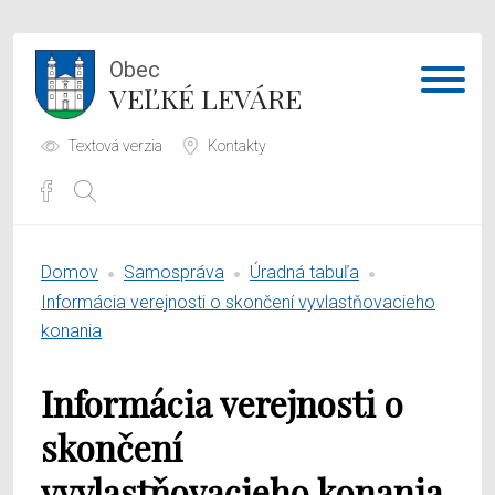
Obec
VEĽKÉ LEVÁRE
Textová verzia
Kontakty
Potrebujem vybaviť
Domov
Samospráva
Úradná tabuľa
Samospráva
Informácia verejnosti o skončení vyvlastňovacieho
konania
Obecný úrad
Informácia verejnosti o
O obci
skončení
vyvlastňovacieho konania