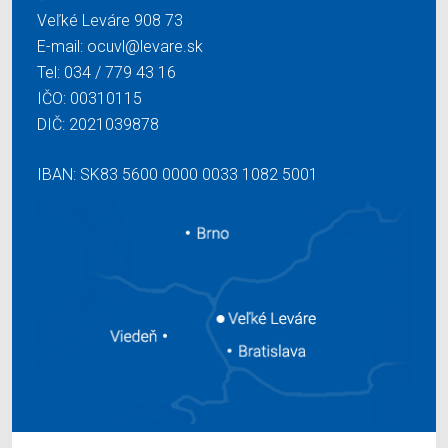
Veľké Leváre 908 73
E-mail:
ocuvl@levare.sk
Tel:
034 / 779 43 16
IČO: 00310115
DIČ: 2021039878
IBAN: SK83 5600 0000 0033 1082 5001