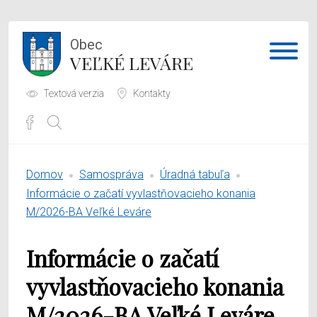
Obec
VEĽKÉ LEVÁRE
Textová verzia
Kontakty
Potrebujem vybaviť
Domov
Samospráva
Úradná tabuľa
Samospráva
Informácie o začatí vyvlastňovacieho konania
M/2026-BA Veľké Leváre
Obecný úrad
Informácie o začatí
O obci
vyvlastňovacieho konania
M/2026-BA Veľké Leváre