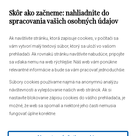
Samospráva
Skôr ako začneme: nahliadnite do
Obecný úrad
spracovania vašich osobných údajov
Ak navštívite stránku, ktorá zapisuje cookies, v počítači sa
vám vytvorí malý textový súbor, ktorý sa uloží vo vašom
O obci
prehliadači. Ak rovnakú stránku navštívite nabudúce, pripojíte
Novinky
sa vďaka nemu na web rýchlejšie. Náš web vám ponúkne
Hlásenia obecného rozhlasu
relevantné informácie a bude sa vám pracovať jednoduchšie.
Súbory cookies používame najmä na anonymnú analýzu
návštevnosti a vylepšovanie našich web stránok. Ak si
nastavíte blokovanie zápisu cookies do vášho prehliadača, je
Kontakt
možné, že web sa spomalí a niektoré jeho časti nemusia
fungovať úplne korektne.
Mapa stránok
Facebook