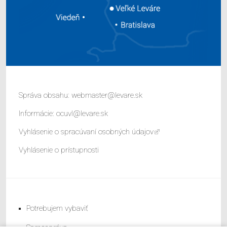
Správa obsahu:
webmaster@levare.sk
Informácie:
ocuvl@levare.sk
Vyhlásenie o spracúvaní osobných údajov
Vyhlásenie o prístupnosti
Potrebujem vybaviť