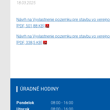
18.03.2025
Návrh na Vyvlastnenie pozemku pre stavbu vo verejno
[PDF, 501,88 KB]
Návrh na Vyvlastnenie pozemku pre stavbu vo verejno
[PDF, 338,5 KB]
ÚRADNÉ HODINY
Pondelok
08:00 - 16:00
Utorok
08:00 - 16:00