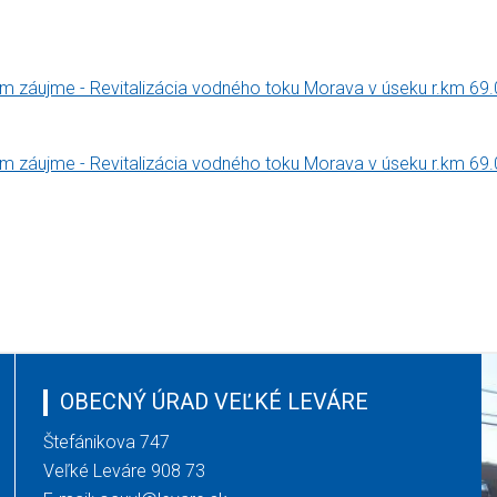
m záujme - Revitalizácia vodného toku Morava v úseku r.km 69.
m záujme - Revitalizácia vodného toku Morava v úseku r.km 69.
OBECNÝ ÚRAD VEĽKÉ LEVÁRE
Štefánikova 747
Veľké Leváre 908 73