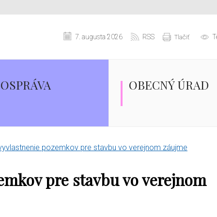
7. augusta 2026
RSS
T
Tlačiť
OSPRÁVA
OBECNÝ ÚRAD
vyvlastnenie pozemkov pre stavbu vo verejnom záujme
emkov pre stavbu vo verejnom