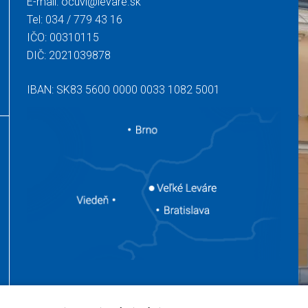
E-mail:
ocuvl@levare.sk
Tel:
034 / 779 43 16
IČO: 00310115
DIČ: 2021039878
IBAN: SK83 5600 0000 0033 1082 5001