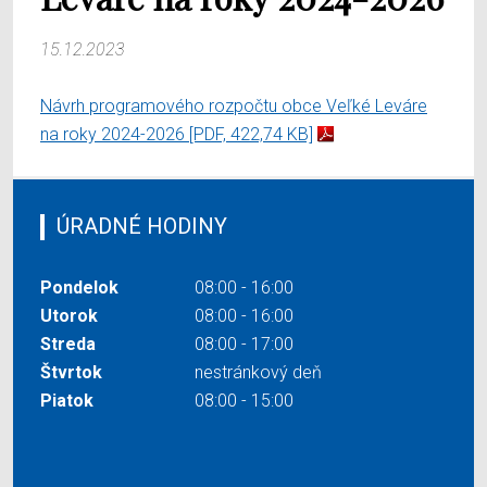
15.12.2023
Návrh programového rozpočtu obce Veľké Leváre
na roky 2024-2026
[PDF, 422,74 KB]
ÚRADNÉ HODINY
Pondelok
08:00 - 16:00
Utorok
08:00 - 16:00
Streda
08:00 - 17:00
Štvrtok
nestránkový deň
Piatok
08:00 - 15:00