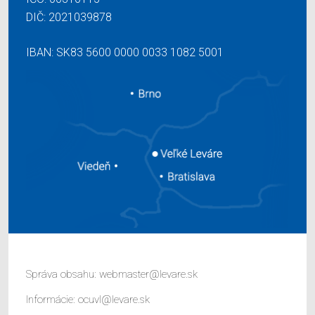
DIČ: 2021039878
IBAN: SK83 5600 0000 0033 1082 5001
Správa obsahu:
webmaster@levare.sk
Informácie:
ocuvl@levare.sk