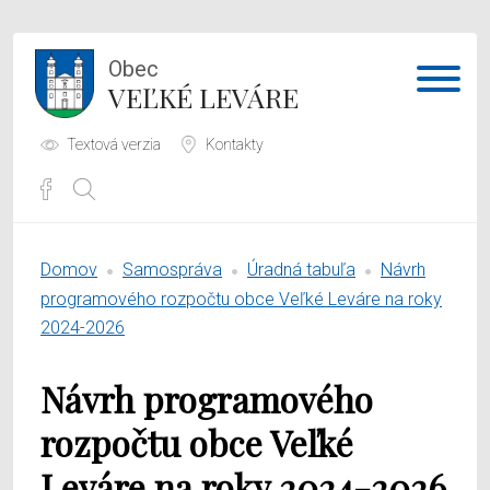
Obec
VEĽKÉ LEVÁRE
Textová verzia
Kontakty
Potrebujem vybaviť
Domov
Samospráva
Úradná tabuľa
Návrh
Samospráva
programového rozpočtu obce Veľké Leváre na roky
2024-2026
Obecný úrad
Návrh programového
O obci
rozpočtu obce Veľké
Leváre na roky 2024-2026