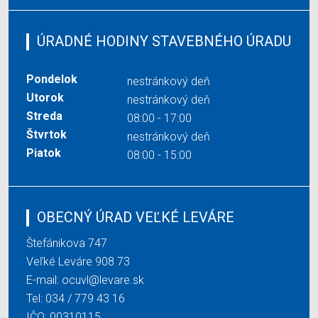
ÚRADNÉ HODINY STAVEBNÉHO ÚRADU
Pondelok
nestránkový deň
Utorok
nestránkový deň
Streda
08:00 - 17:00
Štvrtok
nestránkový deň
Piatok
08:00 - 15:00
OBECNÝ ÚRAD VEĽKÉ LEVÁRE
Štefánikova 747
Veľké Leváre 908 73
E-mail:
ocuvl@levare.sk
Tel:
034 / 779 43 16
IČO: 00310115