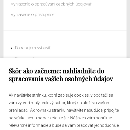
Vyhlásenie o spracúvaní osobných údajov
Vyhlásenie o prístupnosti
Potrebujem vybaviť
Samospráva
Skôr ako začneme: nahliadnite do
Obecný úrad
spracovania vašich osobných údajov
Ak navštívite stránku, ktorá zapisuje cookies, v počítači sa
vám vytvorí malý textový súbor, ktorý sa uloží vo vašom
O obci
prehliadači. Ak rovnakú stránku navštívite nabudúce, pripojíte
Novinky
sa vďaka nemu na web rýchlejšie. Náš web vám ponúkne
Hlásenia obecného rozhlasu
relevantné informácie a bude sa vám pracovať jednoduchšie.