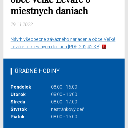
miestnych daniach
29.11.2022
Návrh všeobecne záväzného nariadenia obce Veľké
Leváre o miestnych daniach
[PDF, 202,42 KB]
ÚRADNÉ HODINY
Pondelok
08:00 - 16:00
Utorok
08:00 - 16:00
Streda
08:00 - 17:00
Štvrtok
nestránkový deň
Piatok
08:00 - 15:00