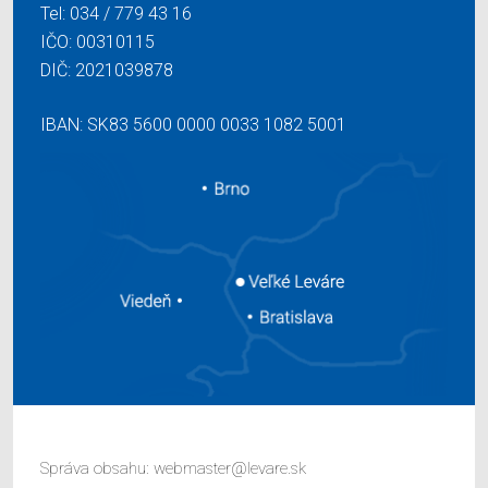
Tel:
034 / 779 43 16
IČO: 00310115
DIČ: 2021039878
IBAN: SK83 5600 0000 0033 1082 5001
Správa obsahu:
webmaster@levare.sk