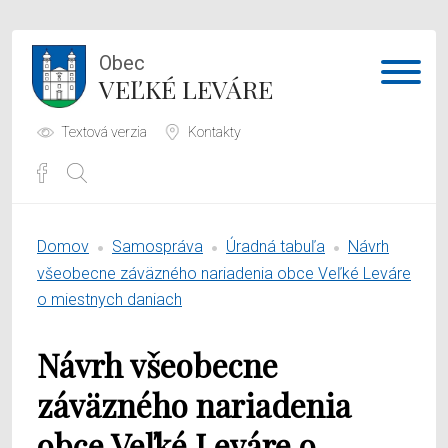
Obec
VEĽKÉ LEVÁRE
Textová verzia
Kontakty
Potrebujem vybaviť
Domov
Samospráva
Úradná tabuľa
Návrh
Samospráva
všeobecne záväzného nariadenia obce Veľké Leváre
o miestnych daniach
Obecný úrad
Návrh všeobecne
O obci
záväzného nariadenia
obce Veľké Leváre o