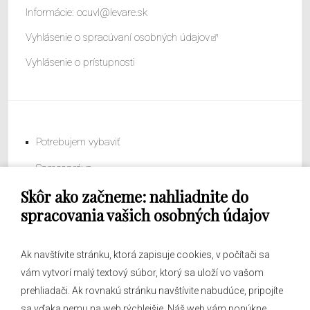
Informácie:
ocuvl@levare.sk
Vyhlásenie o spracúvaní osobných údajov
Vyhlásenie o prístupnosti
Potrebujem vybaviť
Samospráva
Skôr ako začneme: nahliadnite do
Obecný úrad
spracovania vašich osobných údajov
Ak navštívite stránku, ktorá zapisuje cookies, v počítači sa
vám vytvorí malý textový súbor, ktorý sa uloží vo vašom
O obci
prehliadači. Ak rovnakú stránku navštívite nabudúce, pripojíte
Novinky
sa vďaka nemu na web rýchlejšie. Náš web vám ponúkne