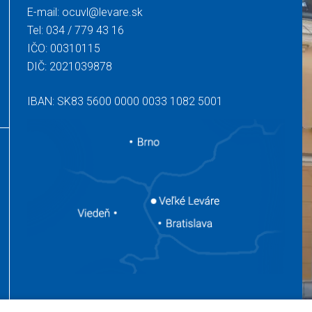
E-mail:
ocuvl@levare.sk
Tel:
034 / 779 43 16
IČO: 00310115
DIČ: 2021039878
IBAN: SK83 5600 0000 0033 1082 5001