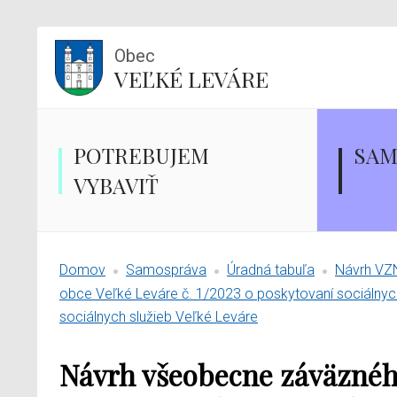
Obec
VEĽKÉ LEVÁRE
POTREBUJEM
SAM
VYBAVIŤ
Domov
Samospráva
Úradná tabuľa
Návrh VZN
obce Veľké Leváre č. 1/2023 o poskytovaní sociálnych
sociálnych služieb Veľké Leváre
Návrh všeobecne záväzného