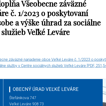
dopĺňa Všeobecne záväzné
re č. 1/2023 o poskytovaní
sobe a výške úhrad za sociálne
 služieb Veľké Leváre
ecne záväzné nariadenie obce Veľké Leváre č. 1/2023 o poskyt
álne služby v Centre sociálnych služieb Veľké Leváre
[PDF, 251,5
OBECNÝ ÚRAD VEĽKÉ LEVÁRE
Štefánikova 747
Veľké Leváre 908 73