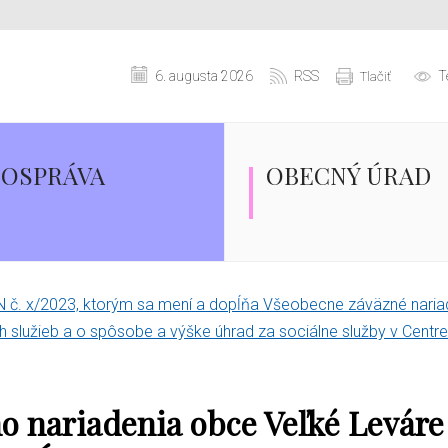
6. augusta 2026
RSS
T
Tlačiť
OSPRÁVA
OBECNÝ ÚRAD
 č. x/2023, ktorým sa mení a dopĺňa Všeobecne záväzné naria
 služieb a o spôsobe a výške úhrad za sociálne služby v Centre
 nariadenia obce Veľké Leváre 