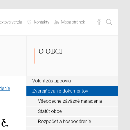
extová verzia
Kontakty
Mapa stránok
O OBCI
Volení zástupcovia
denie
Zverejňovanie dokumentov
Všeobecne záväzné nariadenia
Štatút obce
č.
Rozpočet a hospodárenie